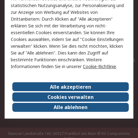
statistischen Nutzungsanalyse, zur Personalisierung und
Hilfe
Privatkunden
zur Anzeige von Werbung auf Websites von
Drittanbietern. Durch Klicken auf "Alle akzeptieren"
Rechtliches
erklären Sie sich mit der Verarbeitung von nicht-
essentiellen Cookies einverstanden. Sie können Ihre
AGB
Datenschutz
Cookies auswählen, indem Sie auf "Cookie Einstellungen
Cookie-Richtlinie
Zahlungsbedingungen
verwalten" klicken. Wenn Sie dies nicht möchten, klicken
Copyright/Impressum
Entsorgung
Sie auf "Alle ablehnen". Dies kann den Zugriff auf
Elektrogeräte/Batterien
bestimmte Funktionen einschränken. Weitere
Informationen finden Sie in unserer
Cookie-Richtlinie
.
Über RS
Alle akzeptieren
Unternehmen
RS weltweit
Karriere bei RS
Nachhaltigkeit
Cookies verwalten
Qualität/Umwelt/Zertifikate
Presse-Center
Alle ablehnen
Event-Center
Mainzer Landstraße 180, 60327 Frankfurt am Main
© RS Components