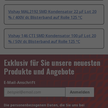
Vishay MAL2192 SMD Kondensator 22 μF Lot 20
% / 400V dc Blisterband auf Rolle 125 °C
Vishay 146 CTI SMD Kondensator 100 μF Lot 20
% / 50V dc Blisterband auf Rolle 125 °C
Exklusiv für Sie unsere neuesten
Produkte und Angebote
E-Mail-Anschrift
Anmelden
Die personenbezogenen Daten, die Sie uns bei