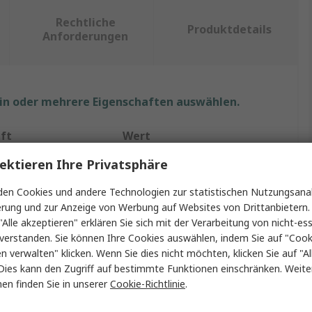
Rechtliche
Produktdetails
Anforderungen
ein oder mehrere Eigenschaften auswählen.
ft
Wert
ektieren Ihre Privatsphäre
RS PRO
en Cookies und andere Technologien zur statistischen Nutzungsanal
p
ESD Beutel
erung und zur Anzeige von Werbung auf Websites von Drittanbietern.
"Alle akzeptieren" erklären Sie sich mit der Verarbeitung von nicht-ess
Antistatisch
verstanden. Sie können Ihre Cookies auswählen, indem Sie auf "Cook
Rosa
en verwalten" klicken. Wenn Sie dies nicht möchten, klicken Sie auf "Al
Dies kann den Zugriff auf bestimmte Funktionen einschränken. Weite
255mm
en finden Sie in unserer
Cookie-Richtlinie
.
Packung
100pro Paket