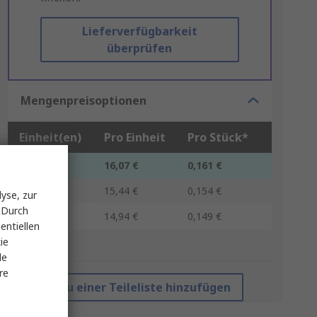
Lieferverfügbarkeit
überprüfen
Mengenpreisoptionen
Einheit(en)
Pro Einheit
Pro Stück*
1 - 9
16,07 €
0,161 €
10 - 19
15,44 €
0,154 €
yse, zur
 Durch
20 +
14,94 €
0,149 €
entiellen
ie
*Richtpreis
le
re
Zu einer Teileliste hinzufügen