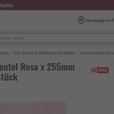
lights
Sendungsverf
yping
/
ESD-Schutz & Reinraum-Produkte
/
Antistatische Ver
Beutel Rosa x 255mm
Stück