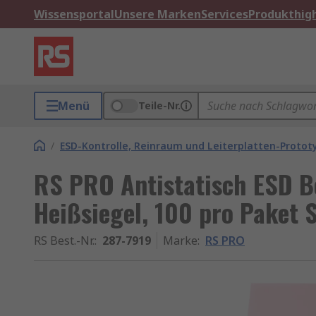
Wissensportal
Unsere Marken
Services
Produkthigh
Menü
Teile-Nr.
/
ESD-Kontrolle, Reinraum und Leiterplatten-Protot
RS PRO Antistatisch ESD 
Heißsiegel, 100 pro Paket 
RS Best.-Nr.
:
287-7919
Marke
:
RS PRO