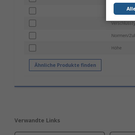
All
EN 61340-5
Verschlusst
Normen/Zul
Höhe
Ähnliche Produkte finden
Verwandte Links