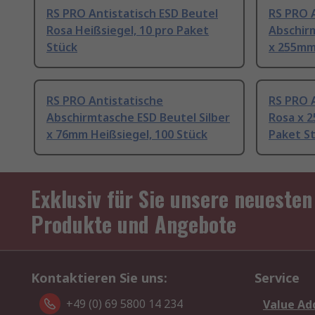
RS PRO Antistatisch ESD Beutel
RS PRO 
Rosa Heißsiegel, 10 pro Paket
Abschirm
Stück
x 255mm 
RS PRO Antistatische
RS PRO A
Abschirmtasche ESD Beutel Silber
Rosa x 2
x 76mm Heißsiegel, 100 Stück
Paket S
Exklusiv für Sie unsere neuesten
Produkte und Angebote
Kontaktieren Sie uns:
Service
+49 (0) 69 5800 14 234
Value Ad