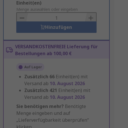
Add
Einheit(en)
to
Menge auswählen oder eingeben
Basket
Hinzufügen
VERSANDKOSTENFREIE Lieferung für
Bestellungen ab 100,00 €
Auf Lager
Zusätzlich
66
Einheit(en) mit
Versand ab
10. August 2026
Zusätzlich
421
Einheit(en) mit
Versand ab
10. August 2026
Sie benötigen mehr?
Benötigte
Menge eingeben und auf
„Lieferverfügbarkeit überprüfen“
klicken.