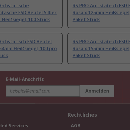
Antistatische
RS PRO Antistatisch ESD 
tasche ESD Beutel Silber
Rosa x 125mm Heißsiegel,
Heißsiegel, 100 Stück
Paket Stück
ntistatisch ESD Beutel
RS PRO Antistatisch ESD 
54mm Heißsiegel, 100 pro
Rosa x 155mm Heißsiegel,
tück
Paket Stück
E-Mail-Anschrift
Anmelden
Rechtliches
ded Services
AGB