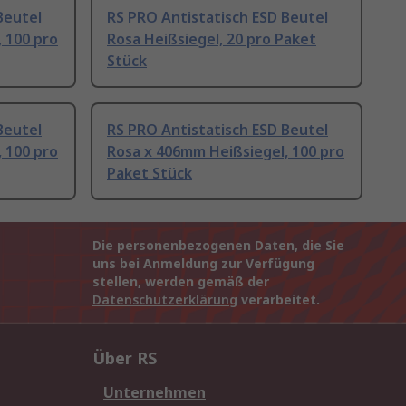
Beutel
RS PRO Antistatisch ESD Beutel
 100 pro
Rosa Heißsiegel, 20 pro Paket
Stück
Beutel
RS PRO Antistatisch ESD Beutel
 100 pro
Rosa x 406mm Heißsiegel, 100 pro
Paket Stück
Die personenbezogenen Daten, die Sie
uns bei Anmeldung zur Verfügung
stellen, werden gemäß der
Datenschutzerklärung
verarbeitet.
Über RS
Unternehmen