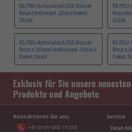
RS PRO Antistatisch ESD Beutel
RS PRO A
Rosa Heißsiegel, 20 pro Paket
Rosa Hei
Stück
Stück
RS PRO Antistatisch ESD Beutel
RS PRO A
Rosa x 255mm Heißsiegel, 100 pro
Rosa x 2
Paket Stück
Paket S
Exklusiv für Sie unsere neuesten
Produkte und Angebote
Kontaktieren Sie uns:
Service
+49 (0) 69 5800 14 234
Value Ad