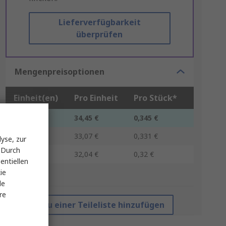
Lieferverfügbarkeit
überprüfen
Mengenpreisoptionen
Einheit(en)
Pro Einheit
Pro Stück*
1 - 9
34,45 €
0,345 €
10 - 19
33,07 €
0,331 €
yse, zur
 Durch
20 +
32,04 €
0,32 €
entiellen
ie
*Richtpreis
le
re
Zu einer Teileliste hinzufügen