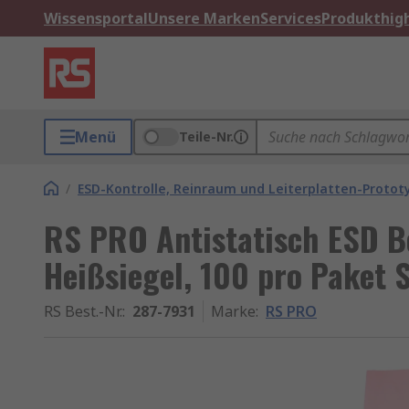
Wissensportal
Unsere Marken
Services
Produkthigh
Menü
Teile-Nr.
/
ESD-Kontrolle, Reinraum und Leiterplatten-Protot
RS PRO Antistatisch ESD 
Heißsiegel, 100 pro Paket 
RS Best.-Nr.
:
287-7931
Marke
:
RS PRO