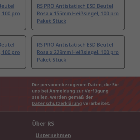
Beutel
RS PRO Antistatisch ESD Beutel
 100 pro
Rosa x 155mm Heißsiegel, 100 pro
Paket Stück
Beutel
RS PRO Antistatisch ESD Beutel
 100 pro
Rosa x 229mm Heißsiegel, 100 pro
Paket Stück
Die personenbezogenen Daten, die Sie
uns bei Anmeldung zur Verfügung
stellen, werden gemäß der
Datenschutzerklärung
verarbeitet.
Über RS
Unternehmen