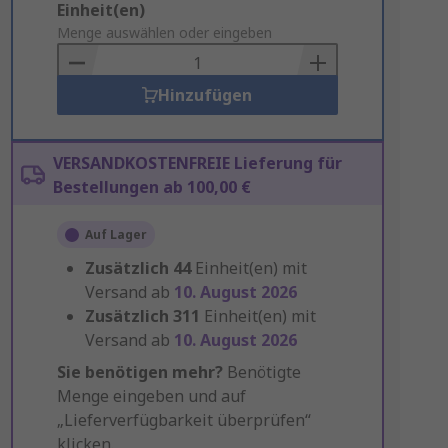
Add
Einheit(en)
to
Menge auswählen oder eingeben
Basket
Hinzufügen
VERSANDKOSTENFREIE Lieferung für
Bestellungen ab 100,00 €
Auf Lager
Zusätzlich
44
Einheit(en) mit
Versand ab
10. August 2026
Zusätzlich
311
Einheit(en) mit
Versand ab
10. August 2026
Sie benötigen mehr?
Benötigte
Menge eingeben und auf
„Lieferverfügbarkeit überprüfen“
klicken.