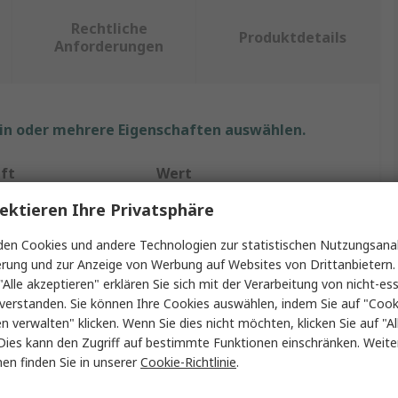
Rechtliche
Produktdetails
Anforderungen
ein oder mehrere Eigenschaften auswählen.
ft
Wert
ektieren Ihre Privatsphäre
RS PRO
en Cookies und andere Technologien zur statistischen Nutzungsanal
p
ESD Beutel
erung und zur Anzeige von Werbung auf Websites von Drittanbietern.
"Alle akzeptieren" erklären Sie sich mit der Verarbeitung von nicht-ess
Antistatisch
verstanden. Sie können Ihre Cookies auswählen, indem Sie auf "Cook
Rosa
en verwalten" klicken. Wenn Sie dies nicht möchten, klicken Sie auf "Al
Dies kann den Zugriff auf bestimmte Funktionen einschränken. Weite
406mm
en finden Sie in unserer
Cookie-Richtlinie
.
Packung
100pro Paket