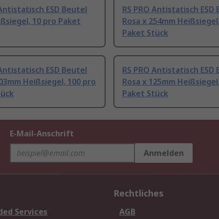
ntistatisch ESD Beutel
RS PRO Antistatisch ESD 
ßsiegel, 10 pro Paket
Rosa x 254mm Heißsiegel,
Paket Stück
ntistatisch ESD Beutel
RS PRO Antistatisch ESD 
03mm Heißsiegel, 100 pro
Rosa x 125mm Heißsiegel,
tück
Paket Stück
E-Mail-Anschrift
Anmelden
Rechtliches
ded Services
AGB