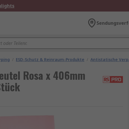
lights
Sendungsverf
yping
/
ESD-Schutz & Reinraum-Produkte
/
Antistatische Ver
Beutel Rosa x 406mm
Stück