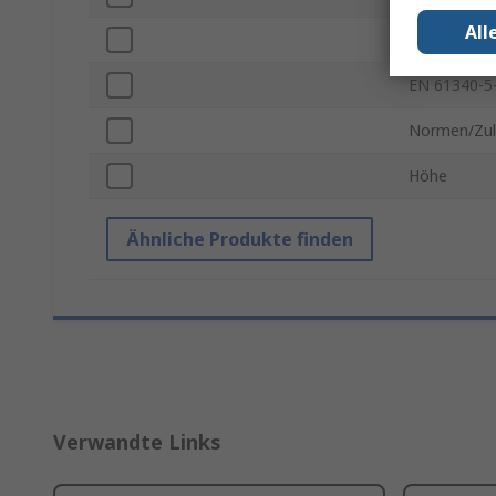
All
Verschlusst
EN 61340-5
Normen/Zul
Höhe
Ähnliche Produkte finden
Verwandte Links