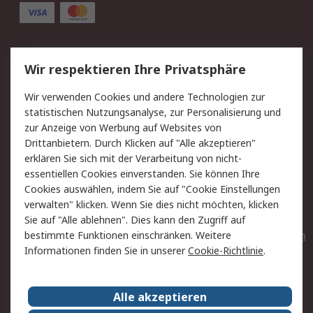
Service
Wir respektieren Ihre Privatsphäre
Value Added Services
Lieferlösungen
Wir verwenden Cookies und andere Technologien zur
Rücksendungen
Kontakt
statistischen Nutzungsanalyse, zur Personalisierung und
Hilfe
Privatkunden
zur Anzeige von Werbung auf Websites von
Drittanbietern. Durch Klicken auf "Alle akzeptieren"
Rechtliches
erklären Sie sich mit der Verarbeitung von nicht-
essentiellen Cookies einverstanden. Sie können Ihre
AGB
Datenschutz
Cookies auswählen, indem Sie auf "Cookie Einstellungen
Cookie-Richtlinie
Zahlungsbedingungen
verwalten" klicken. Wenn Sie dies nicht möchten, klicken
Copyright/Impressum
Entsorgung
Sie auf "Alle ablehnen". Dies kann den Zugriff auf
Elektrogeräte/Batterien
bestimmte Funktionen einschränken. Weitere
Informationen finden Sie in unserer
Cookie-Richtlinie
.
Über RS
Alle akzeptieren
Unternehmen
RS weltweit