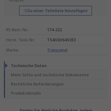
*Richtpreis
Zu einer Teileliste hinzufügen
RS Best.-Nr.
:
174-222
Herst. Teile-Nr.
:
TS4GSH64V2E3
Marke
:
Transcend
Technische Daten
Mehr Infos und technische Dokumente
Rechtliche Anforderungen
Produktdetails
Finden Sie ähnliche Produkte, indem