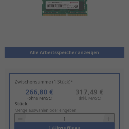
Alle Arbeitsspeicher anzeigen
Zwischensumme (1 Stück)*
266,80 €
317,49 €
(ohne MwSt.)
(inkl. MwSt.)
Add
Stück
to
Menge auswählen oder eingeben
Basket
Hinzufügen