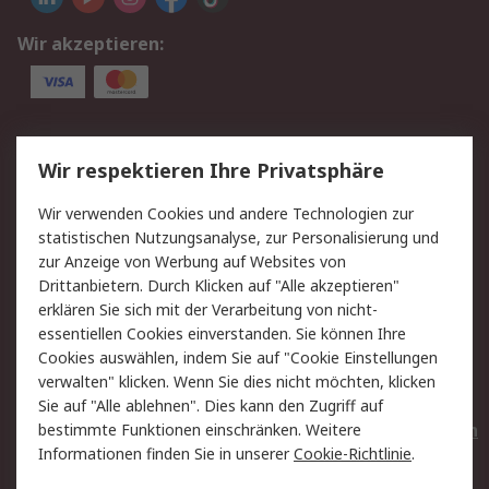
Wir akzeptieren:
Service
Wir respektieren Ihre Privatsphäre
Value Added Services
Lieferlösungen
Wir verwenden Cookies und andere Technologien zur
Rücksendungen
Kontakt
statistischen Nutzungsanalyse, zur Personalisierung und
Hilfe
Privatkunden
zur Anzeige von Werbung auf Websites von
Drittanbietern. Durch Klicken auf "Alle akzeptieren"
Rechtliches
erklären Sie sich mit der Verarbeitung von nicht-
essentiellen Cookies einverstanden. Sie können Ihre
AGB
Datenschutz
Cookies auswählen, indem Sie auf "Cookie Einstellungen
Cookie-Richtlinie
Zahlungsbedingungen
verwalten" klicken. Wenn Sie dies nicht möchten, klicken
Copyright/Impressum
Entsorgung
Sie auf "Alle ablehnen". Dies kann den Zugriff auf
Elektrogeräte/Batterien
bestimmte Funktionen einschränken. Weitere
Informationen finden Sie in unserer
Cookie-Richtlinie
.
Über RS