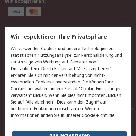
Wir akzeptieren:
Service
Wir respektieren Ihre Privatsphäre
Value Added Services
Lieferlösungen
Wir verwenden Cookies und andere Technologien zur
Rücksendungen
Kontakt
statistischen Nutzungsanalyse, zur Personalisierung und
Hilfe
Privatkunden
zur Anzeige von Werbung auf Websites von
Drittanbietern. Durch Klicken auf "Alle akzeptieren"
Rechtliches
erklären Sie sich mit der Verarbeitung von nicht-
essentiellen Cookies einverstanden. Sie können Ihre
AGB
Datenschutz
Cookies auswählen, indem Sie auf "Cookie Einstellungen
Cookie-Richtlinie
Zahlungsbedingungen
verwalten" klicken. Wenn Sie dies nicht möchten, klicken
Copyright/Impressum
Entsorgung
Sie auf "Alle ablehnen". Dies kann den Zugriff auf
Elektrogeräte/Batterien
bestimmte Funktionen einschränken. Weitere
Informationen finden Sie in unserer
Cookie-Richtlinie
.
Über RS
Alle akzeptieren
Unternehmen
RS weltweit