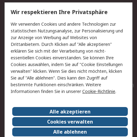
Service
Wir respektieren Ihre Privatsphäre
Value Added Services
Lieferlösungen
Wir verwenden Cookies und andere Technologien zur
Rücksendungen
Kontakt
statistischen Nutzungsanalyse, zur Personalisierung und
Hilfe
Privatkunden
zur Anzeige von Werbung auf Websites von
Drittanbietern. Durch Klicken auf "Alle akzeptieren"
Rechtliches
erklären Sie sich mit der Verarbeitung von nicht-
essentiellen Cookies einverstanden. Sie können Ihre
AGB
Datenschutz
Cookies auswählen, indem Sie auf "Cookie Einstellungen
Cookie-Richtlinie
Zahlungsbedingungen
verwalten" klicken. Wenn Sie dies nicht möchten, klicken
Copyright/Impressum
Entsorgung
Sie auf "Alle ablehnen". Dies kann den Zugriff auf
Elektrogeräte/Batterien
bestimmte Funktionen einschränken. Weitere
Informationen finden Sie in unserer
Cookie-Richtlinie
.
Über RS
Alle akzeptieren
Unternehmen
RS weltweit
Karriere bei RS
Nachhaltigkeit
Cookies verwalten
Qualität/Umwelt/Zertifikate
Presse-Center
Alle ablehnen