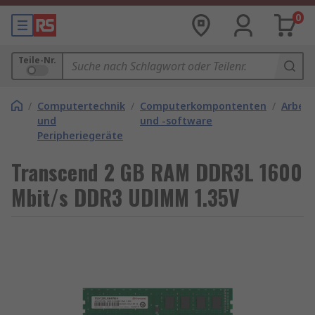
0
Teile-Nr.
/
Computertechnik
/
Computerkompontenten
/
Arbeit
und
und -software
Peripheriegeräte
Transcend 2 GB RAM DDR3L 1600
Mbit/s DDR3 UDIMM 1.35V