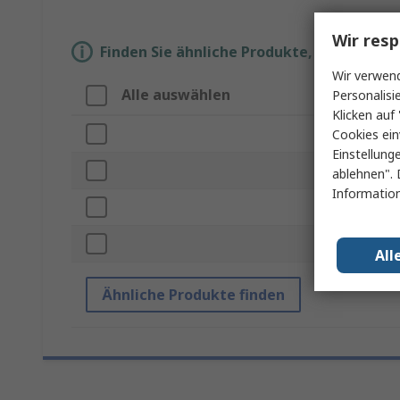
Wir resp
Finden Sie ähnliche Produkte, indem Sie 
Wir verwend
Alle auswählen
Eigen
Personalisi
Klicken auf 
Marke
Cookies ein
Einstellung
Subty
ablehnen". 
Information
Produk
Norme
All
Ähnliche Produkte finden