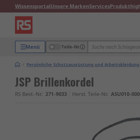
Wissensportal
Unsere Marken
Services
Produkthigh
Menü
Teile-Nr.
/
Persönliche Schutzausrüstung und Arbeitskleidung
JSP Brillenkordel
RS Best.-Nr.
:
271-9033
Herst. Teile-Nr.
:
ASU010-000