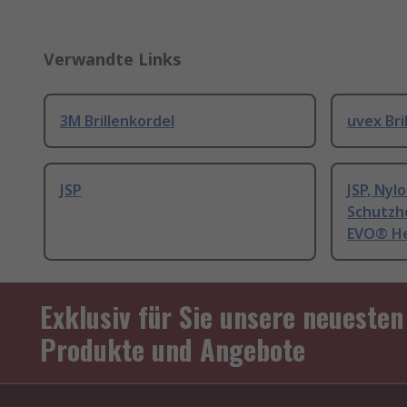
Verwandte Links
3M Brillenkordel
uvex Bri
JSP
JSP, Nyl
Schutzh
EVO® H
Exklusiv für Sie unsere neuesten
Produkte und Angebote