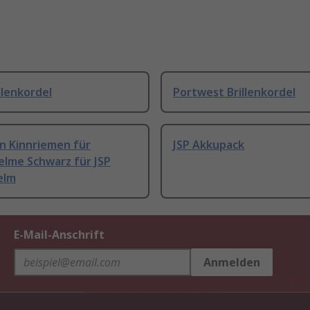
llenkordel
Portwest Brillenkordel
on Kinnriemen für
JSP Akkupack
elme Schwarz für JSP
elm
E-Mail-Anschrift
Anmelden