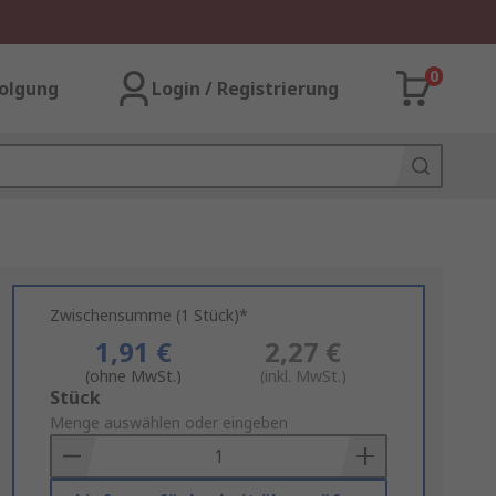
0
olgung
Login / Registrierung
Zwischensumme (1 Stück)*
1,91 €
2,27 €
(ohne MwSt.)
(inkl. MwSt.)
Add
Stück
to
Menge auswählen oder eingeben
Basket