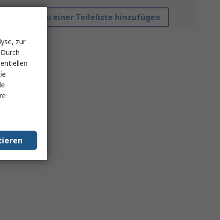
Zu einer Teileliste hinzufügen
yse, zur
 Durch
entiellen
ie
le
re
tieren