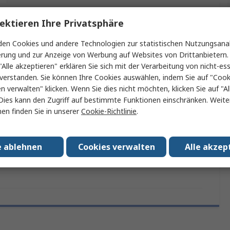
ektieren Ihre Privatsphäre
ein oder mehrere Eigenschaften auswählen.
en Cookies und andere Technologien zur statistischen Nutzungsanal
schaft
Wert
erung und zur Anzeige von Werbung auf Websites von Drittanbietern.
"Alle akzeptieren" erklären Sie sich mit der Verarbeitung von nicht-ess
JSP
verstanden. Sie können Ihre Cookies auswählen, indem Sie auf "Cook
en verwalten" klicken. Wenn Sie dies nicht möchten, klicken Sie auf "Al
p
Brillenkordel
Dies kann den Zugriff auf bestimmte Funktionen einschränken. Weite
en finden Sie in unserer
Cookie-Richtlinie
.
t Typ
Reissleine
n/Zulassungen
No
e ablehnen
Cookies verwalten
Alle akzep