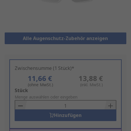
Alle Augenschutz-Zubehör anzeigen
Zwischensumme (1 Stück)*
11,66 €
13,88 €
(ohne MwSt.)
(inkl. MwSt.)
Add
Stück
to
Menge auswählen oder eingeben
Basket
Hinzufügen