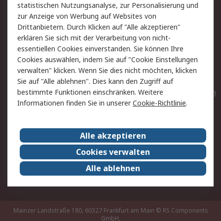
statistischen Nutzungsanalyse, zur Personalisierung und
Hilfe
Privatkunden
zur Anzeige von Werbung auf Websites von
Drittanbietern. Durch Klicken auf "Alle akzeptieren"
Rechtliches
erklären Sie sich mit der Verarbeitung von nicht-
essentiellen Cookies einverstanden. Sie können Ihre
AGB
Datenschutz
Cookies auswählen, indem Sie auf "Cookie Einstellungen
Cookie-Richtlinie
Zahlungsbedingungen
verwalten" klicken. Wenn Sie dies nicht möchten, klicken
Copyright/Impressum
Entsorgung
Sie auf "Alle ablehnen". Dies kann den Zugriff auf
Elektrogeräte/Batterien
bestimmte Funktionen einschränken. Weitere
Informationen finden Sie in unserer
Cookie-Richtlinie
.
Über RS
Alle akzeptieren
Unternehmen
RS weltweit
Karriere bei RS
Nachhaltigkeit
Cookies verwalten
Qualität/Umwelt/Zertifikate
Presse-Center
Alle ablehnen
Event-Center
Mainzer Landstraße 180, 60327 Frankfurt am Main
© RS Components
GmbH,