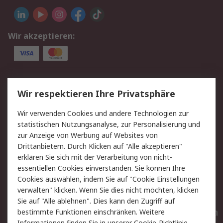
Wir akzeptieren:
Service
Wir respektieren Ihre Privatsphäre
Value Added Services
Lieferlösungen
Wir verwenden Cookies und andere Technologien zur
Rücksendungen
Kontakt
statistischen Nutzungsanalyse, zur Personalisierung und
Hilfe
Privatkunden
zur Anzeige von Werbung auf Websites von
Drittanbietern. Durch Klicken auf "Alle akzeptieren"
Rechtliches
erklären Sie sich mit der Verarbeitung von nicht-
essentiellen Cookies einverstanden. Sie können Ihre
AGB
Datenschutz
Cookies auswählen, indem Sie auf "Cookie Einstellungen
Cookie-Richtlinie
Zahlungsbedingungen
verwalten" klicken. Wenn Sie dies nicht möchten, klicken
Copyright/Impressum
Entsorgung
Sie auf "Alle ablehnen". Dies kann den Zugriff auf
Elektrogeräte/Batterien
bestimmte Funktionen einschränken. Weitere
Informationen finden Sie in unserer
Cookie-Richtlinie
.