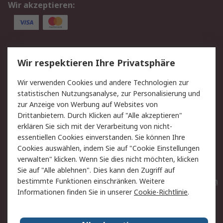
Wir akzeptieren:
Service
Wir respektieren Ihre Privatsphäre
Value Added Services
Lieferlösungen
Wir verwenden Cookies und andere Technologien zur
Rücksendungen
Kontakt
statistischen Nutzungsanalyse, zur Personalisierung und
Hilfe
Privatkunden
zur Anzeige von Werbung auf Websites von
Drittanbietern. Durch Klicken auf "Alle akzeptieren"
Rechtliches
erklären Sie sich mit der Verarbeitung von nicht-
essentiellen Cookies einverstanden. Sie können Ihre
AGB
Datenschutz
Cookies auswählen, indem Sie auf "Cookie Einstellungen
Cookie-Richtlinie
Zahlungsbedingungen
verwalten" klicken. Wenn Sie dies nicht möchten, klicken
Copyright/Impressum
Entsorgung
Sie auf "Alle ablehnen". Dies kann den Zugriff auf
Elektrogeräte/Batterien
bestimmte Funktionen einschränken. Weitere
Informationen finden Sie in unserer
Cookie-Richtlinie
.
Über RS