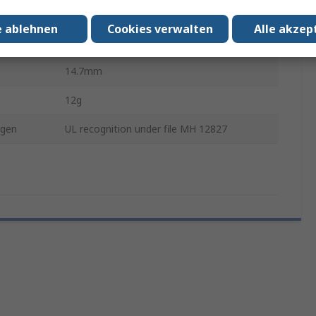
1.5Ah
e ablehnen
Cookies verwalten
Alle akzep
Standard
14.7mm
12g
ngen
UL recognition under file MH 12827