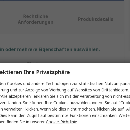
Rechtliche
Produktdetails
Anforderungen
ein oder mehrere Eigenschaften auswählen.
Wert
ektieren Ihre Privatsphäre
Tadiran
en Cookies und andere Technologien zur statistischen Nutzungsanal
Batterie
erung und zur Anzeige von Werbung auf Websites von Drittanbietern.
"Alle akzeptieren" erklären Sie sich mit der Verarbeitung von nicht-ess
SL-761
verstanden. Sie können Ihre Cookies auswählen, indem Sie auf "Cook
en verwalten" klicken. Wenn Sie dies nicht möchten, klicken Sie auf "Al
3.6V
Dies kann den Zugriff auf bestimmte Funktionen einschränken. Weite
en finden Sie in unserer
Cookie-Richtlinie
.
Lithium Thionylchlorid