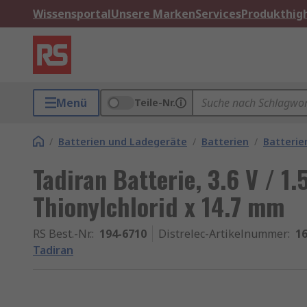
Wissensportal
Unsere Marken
Services
Produkthigh
Menü
Teile-Nr.
/
Batterien und Ladegeräte
/
Batterien
/
Batterie
Tadiran Batterie, 3.6 V / 1
Thionylchlorid x 14.7 mm
RS Best.-Nr.
:
194-6710
Distrelec-Artikelnummer
:
16
Tadiran