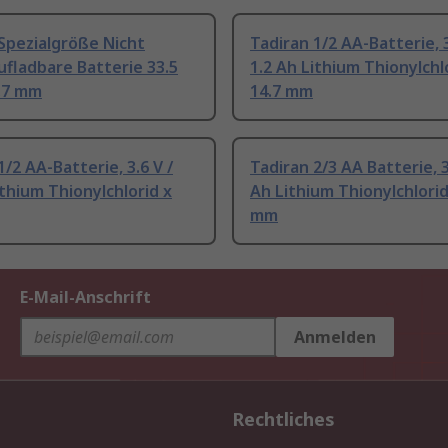
Spezialgröße Nicht
Tadiran 1/2 AA-Batterie, 3
fladbare Batterie 33.5
1.2 Ah Lithium Thionylchl
.7 mm
14.7 mm
1/2 AA-Batterie, 3.6 V /
Tadiran 2/3 AA Batterie, 3.
ithium Thionylchlorid x
Ah Lithium Thionylchlorid
mm
E-Mail-Anschrift
Anmelden
Rechtliches