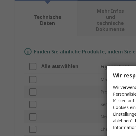
Mehr Infos
Technische
und
Daten
technische
Dokumente
Finden Sie ähnliche Produkte, indem Sie 
Alle auswählen
Eigenschaft
Wir resp
Marke
Wir verwend
Produkt Typ
Personalisi
Klicken auf 
Serie
Cookies ein
Einstellung
Nennspannung
ablehnen". 
Information
Chemientyp