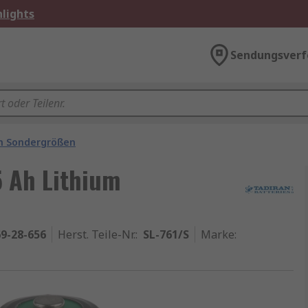
lights
Sendungsverf
n Sondergrößen
.5 Ah Lithium
9-28-656
Herst. Teile-Nr.
:
SL-761/S
Marke
: