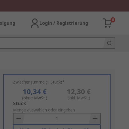
0
olgung
Login / Registrierung
Zwischensumme (1 Stück)*
10,34 €
12,30 €
(ohne MwSt.)
(inkl. MwSt.)
Add
Stück
to
Menge auswählen oder eingeben
Basket