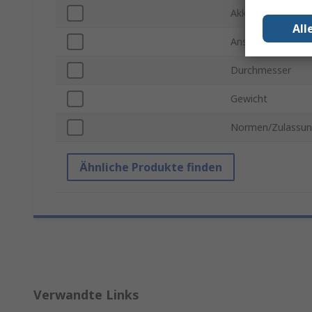
Akkuleistung
All
Anschlusstyp
Durchmesser
Gewicht
Normen/Zulassu
Ähnliche Produkte finden
Verwandte Links