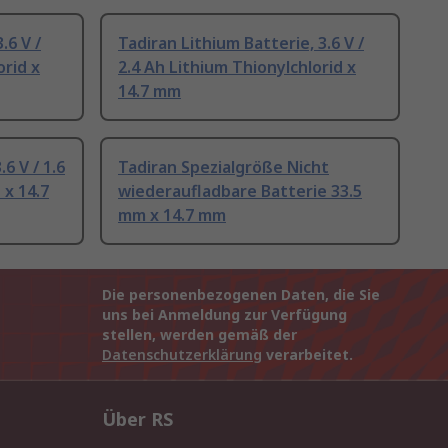
.6 V /
Tadiran Lithium Batterie, 3.6 V /
orid x
2.4 Ah Lithium Thionylchlorid x
14.7 mm
6 V / 1.6
Tadiran Spezialgröße Nicht
 x 14.7
wiederaufladbare Batterie 33.5
mm x 14.7 mm
Die personenbezogenen Daten, die Sie
uns bei Anmeldung zur Verfügung
stellen, werden gemäß der
Datenschutzerklärung
verarbeitet.
Über RS