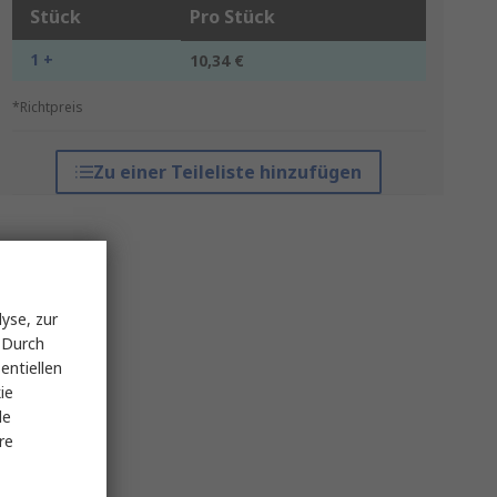
Stück
Pro Stück
1 +
10,34 €
*Richtpreis
Zu einer Teileliste hinzufügen
yse, zur
 Durch
entiellen
ie
le
re