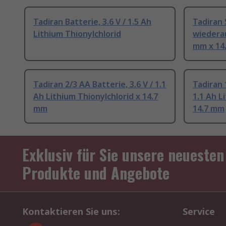
Tadiran Batterie, 3.6 V / 1.5 Ah
Tadiran 
Lithium Thionylchlorid
wiederau
mm x 14
Tadiran 2/3 AA Batterie, 3.6 V / 1.1
Tadiran 
Ah Lithium Thionylchlorid x 14.7
1.1 Ah L
mm
14.7 mm
Exklusiv für Sie unsere neuesten
Produkte und Angebote
Kontaktieren Sie uns:
Service