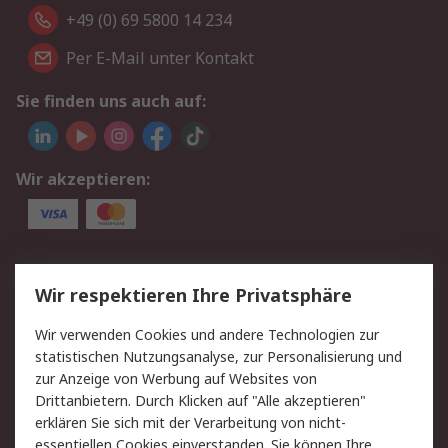
+49 (0) 69 5800 14 234
Per E-Mail unter Kontakt
Sie finden uns auch auf:
Wir akzeptieren:
Service
Wir respektieren Ihre Privatsphäre
Value Added Services
Lieferlösungen
Wir verwenden Cookies und andere Technologien zur
Rücksendungen
Kontakt
statistischen Nutzungsanalyse, zur Personalisierung und
Hilfe
Privatkunden
zur Anzeige von Werbung auf Websites von
Drittanbietern. Durch Klicken auf "Alle akzeptieren"
Rechtliches
erklären Sie sich mit der Verarbeitung von nicht-
essentiellen Cookies einverstanden. Sie können Ihre