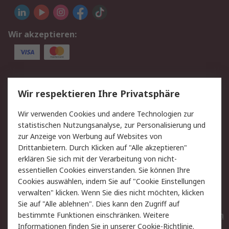
Wir akzeptieren:
Service
Wir respektieren Ihre Privatsphäre
Value Added Services
Lieferlösungen
Wir verwenden Cookies und andere Technologien zur
Rücksendungen
Kontakt
statistischen Nutzungsanalyse, zur Personalisierung und
Hilfe
Privatkunden
zur Anzeige von Werbung auf Websites von
Drittanbietern. Durch Klicken auf "Alle akzeptieren"
Rechtliches
erklären Sie sich mit der Verarbeitung von nicht-
essentiellen Cookies einverstanden. Sie können Ihre
AGB
Datenschutz
Cookies auswählen, indem Sie auf "Cookie Einstellungen
Cookie-Richtlinie
Zahlungsbedingungen
verwalten" klicken. Wenn Sie dies nicht möchten, klicken
Copyright/Impressum
Entsorgung
Sie auf "Alle ablehnen". Dies kann den Zugriff auf
Elektrogeräte/Batterien
bestimmte Funktionen einschränken. Weitere
Informationen finden Sie in unserer
Cookie-Richtlinie
.