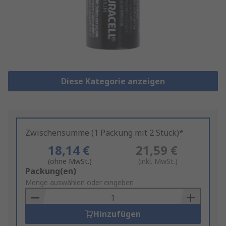
Diese Kategorie anzeigen
Zwischensumme (1 Packung mit 2 Stück)*
18,14 €
21,59 €
(ohne MwSt.)
(inkl. MwSt.)
Add
Packung(en)
to
Menge auswählen oder eingeben
Basket
Hinzufügen