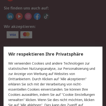
Sie finden uns auch auf:
Wir akzeptieren:
Service
Wir respektieren Ihre Privatsphäre
Value Added Services
Lieferlösungen
Wir verwenden Cookies und andere Technologien zur
Rücksendungen
Kontakt
statistischen Nutzungsanalyse, zur Personalisierung und
Hilfe
Privatkunden
zur Anzeige von Werbung auf Websites von
Drittanbietern. Durch Klicken auf "Alle akzeptieren"
Rechtliches
erklären Sie sich mit der Verarbeitung von nicht-
essentiellen Cookies einverstanden. Sie können Ihre
AGB
Datenschutz
Cookies auswählen, indem Sie auf "Cookie Einstellungen
Cookie-Richtlinie
Zahlungsbedingungen
verwalten" klicken. Wenn Sie dies nicht möchten, klicken
Copyright/Impressum
Entsorgung
Sie auf "Alle ablehnen". Dies kann den Zugriff auf