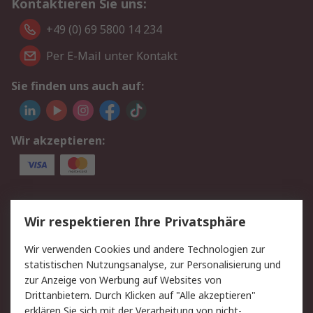
Kontaktieren Sie uns:
+49 (0) 69 5800 14 234
Per E-Mail unter Kontakt
Sie finden uns auch auf:
Wir akzeptieren:
Service
Wir respektieren Ihre Privatsphäre
Value Added Services
Lieferlösungen
Wir verwenden Cookies und andere Technologien zur
Rücksendungen
Kontakt
statistischen Nutzungsanalyse, zur Personalisierung und
Hilfe
Privatkunden
zur Anzeige von Werbung auf Websites von
Drittanbietern. Durch Klicken auf "Alle akzeptieren"
Rechtliches
erklären Sie sich mit der Verarbeitung von nicht-