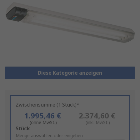
Diese Kategorie anzeigen
Zwischensumme (1 Stück)*
1.995,46 €
2.374,60 €
(ohne MwSt.)
(inkl. MwSt.)
Add
Stück
to
Menge auswählen oder eingeben