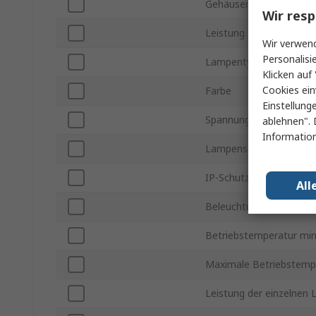
Gehäusematerial
Wir resp
Leistung
Wir verwend
Personalisi
Lampentyp
Klicken auf 
Cookies ein
Farbe
Einstellung
Spannung
ablehnen". 
Information
Lampensockel/Fassung
IP-Schutzart
All
Beleuchtungsleistung
Betriebstemperatur min
Maximale Betriebstemp
Leistung der einzelnen