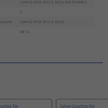
LOM 02 ATEX 2013 X, IECEx BKI 07.0008 X
2
bereiche
LOM 02 ATEX 2013 X, IECEx
AB 12
euchte für
Eaton Leuchte für