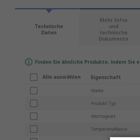
Mehr Infos
Technische
und
Daten
technische
Dokumente
Finden Sie ähnliche Produkte, indem Sie 
Alle auswählen
Eigenschaft
Marke
Produkt Typ
Montageart
Temperaturklasse