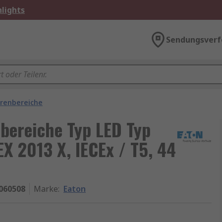
lights
Sendungsverf
hrenbereiche
bereiche Typ LED Typ
X 2013 X, IECEx / T5, 44
060508
Marke
:
Eaton