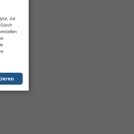
yse, zur
 Durch
entiellen
ie
le
re
tieren