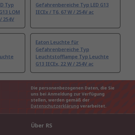
ED Typ
Gefahrenbereiche Typ LED G13
 G13 LOM
IECEx / T6, 67 W / 254V ac
 / 254V
Eaton Leuchte für
Gefahrenbereiche Typ
euchte
Leuchtstofflampe Typ Leuchte
G13 IECEx, 22 W / 254V ac
Die personenbezogenen Daten, die Sie
uns bei Anmeldung zur Verfügung
stellen, werden gemäß der
Datenschutzerklärung
verarbeitet.
Über RS