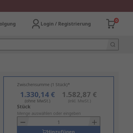
0
olgung
Login / Registrierung
Zwischensumme (1 Stück)*
1.330,14 €
1.582,87 €
(ohne MwSt.)
(inkl. MwSt.)
Add
Stück
to
Menge auswählen oder eingeben
Basket
Hinzufügen