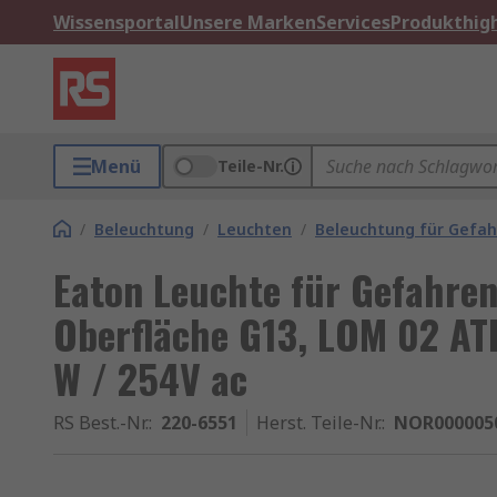
Wissensportal
Unsere Marken
Services
Produkthigh
Menü
Teile-Nr.
/
Beleuchtung
/
Leuchten
/
Beleuchtung für Gefa
Eaton Leuchte für Gefahren
Oberfläche G13, LOM 02 ATE
W / 254V ac
RS Best.-Nr.
:
220-6551
Herst. Teile-Nr.
:
NOR000005