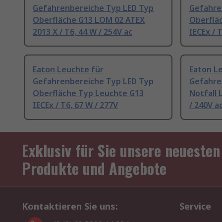
Gefahrenbereiche Typ LED Typ
Gefahre
Oberfläche G13 LOM 02 ATEX
Oberflä
2013 X / T6, 44 W / 254V ac
IECEx / 
Eaton Leuchte für
Eaton L
Gefahrenbereiche Typ LED Typ
Gefahre
Oberfläche Typ Leuchte G13
Notfall 
IECEx / T6, 67 W / 277V
/ 240V a
Exklusiv für Sie unsere neuesten
Produkte und Angebote
Kontaktieren Sie uns:
Service