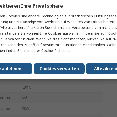
Kupferfrei Aluminium mit Pulverbeschichtung
ektieren Ihre Privatsphäre
44W
en Cookies und andere Technologien zur statistischen Nutzungsanal
erung und zur Anzeige von Werbung auf Websites von Drittanbietern.
LED
"Alle akzeptieren" erklären Sie sich mit der Verarbeitung von nicht-ess
verstanden. Sie können Ihre Cookies auswählen, indem Sie auf "Cook
Karosserie: Grau, Anthrazit
en verwalten" klicken. Wenn Sie dies nicht möchten, klicken Sie auf "Al
254V ac
Dies kann den Zugriff auf bestimmte Funktionen einschränken. Weite
en finden Sie in unserer
Cookie-Richtlinie
.
G13
IP67
e ablehnen
Cookies verwalten
Alle akzep
73%, 70%, 100 %
.
-20°C
eratur
55°C
 Lampe
58W