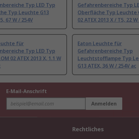
nbereiche Typ LED Typ
Gefahrenbereiche Typ L
che Typ Leuchte G13
Oberfläche Typ Leuchte
T5, 67 W / 254V
02 ATEX 2013 X / T5, 22 W
euchte für
Eaton Leuchte für
nbereiche Typ LED Typ
Gefahrenbereiche Typ
LOM 02 ATEX 2013 X, 1.1 W
Leuchtstofflampe Typ L
c
G13 ATEX, 36 W / 254V ac
E-Mail-Anschrift
Anmelden
Rechtliches