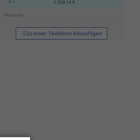
1 +
1.330,14 €
*Richtpreis
Zu einer Teileliste hinzufügen