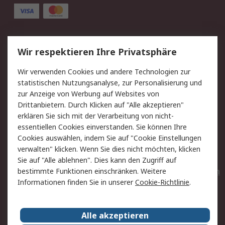
Service
Wir respektieren Ihre Privatsphäre
Value Added Services
Lieferlösungen
Wir verwenden Cookies und andere Technologien zur
Rücksendungen
Kontakt
statistischen Nutzungsanalyse, zur Personalisierung und
Hilfe
Privatkunden
zur Anzeige von Werbung auf Websites von
Drittanbietern. Durch Klicken auf "Alle akzeptieren"
Rechtliches
erklären Sie sich mit der Verarbeitung von nicht-
essentiellen Cookies einverstanden. Sie können Ihre
AGB
Datenschutz
Cookies auswählen, indem Sie auf "Cookie Einstellungen
Cookie-Richtlinie
Zahlungsbedingungen
verwalten" klicken. Wenn Sie dies nicht möchten, klicken
Copyright/Impressum
Entsorgung
Sie auf "Alle ablehnen". Dies kann den Zugriff auf
Elektrogeräte/Batterien
bestimmte Funktionen einschränken. Weitere
Informationen finden Sie in unserer
Cookie-Richtlinie
.
Über RS
Alle akzeptieren
Unternehmen
RS weltweit