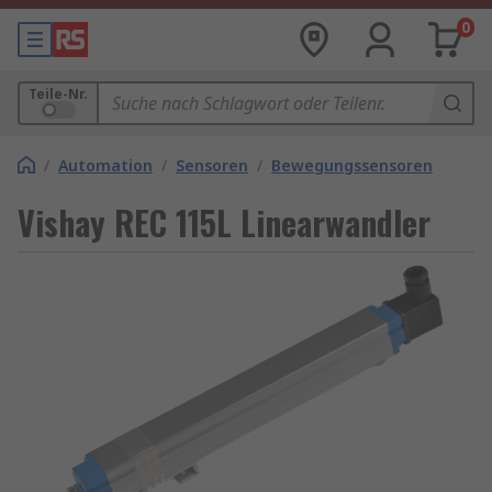
0
Teile-Nr.
/
Automation
/
Sensoren
/
Bewegungssensoren
Vishay REC 115L Linearwandler