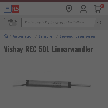
0
Teile-Nr.
/
Automation
/
Sensoren
/
Bewegungssensoren
Vishay REC 50L Linearwandler