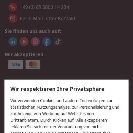
+49 (0) 69 5800 14 234
Per E-Mail unter Kontakt
Sie finden uns auch auf:
Wir akzeptieren:
Service
Wir respektieren Ihre Privatsphäre
Value Added Services
Lieferlösungen
Wir verwenden Cookies und andere Technologien zur
Rücksendungen
Kontakt
statistischen Nutzungsanalyse, zur Personalisierung und
Hilfe
Privatkunden
zur Anzeige von Werbung auf Websites von
Drittanbietern. Durch Klicken auf "Alle akzeptieren"
Rechtliches
erklären Sie sich mit der Verarbeitung von nicht-