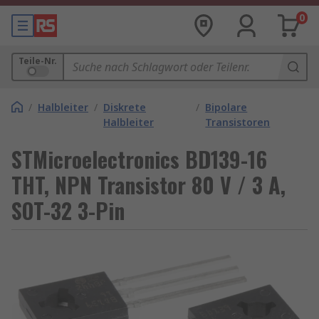
0
Teile-Nr.
/
Halbleiter
/
Diskrete
/
Bipolare
Halbleiter
Transistoren
STMicroelectronics BD139-16
THT, NPN Transistor 80 V / 3 A,
SOT-32 3-Pin