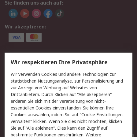
Sie finden uns auch auf:
Wir akzeptieren:
Service
Wir respektieren Ihre Privatsphäre
Value Added Services
Lieferlösungen
Wir verwenden Cookies und andere Technologien zur
Rücksendungen
Kontakt
statistischen Nutzungsanalyse, zur Personalisierung und
Hilfe
Privatkunden
zur Anzeige von Werbung auf Websites von
Drittanbietern. Durch Klicken auf "Alle akzeptieren"
Rechtliches
erklären Sie sich mit der Verarbeitung von nicht-
essentiellen Cookies einverstanden. Sie können Ihre
AGB
Datenschutz
Cookies auswählen, indem Sie auf "Cookie Einstellungen
Cookie-Richtlinie
Zahlungsbedingungen
verwalten" klicken. Wenn Sie dies nicht möchten, klicken
Copyright/Impressum
Entsorgung
Sie auf "Alle ablehnen". Dies kann den Zugriff auf
Elektrogeräte/Batterien
bestimmte Funktionen einschränken. Weitere