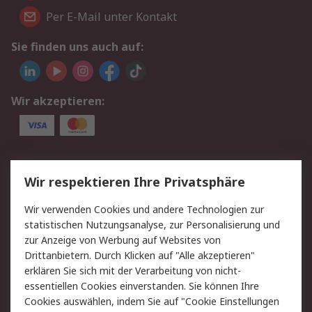
Per E-Mail unter Kontakt
Sie finden uns auch auf:
Wir akzeptieren:
Service
Wir respektieren Ihre Privatsphäre
Value Added Services
Lieferlösungen
Wir verwenden Cookies und andere Technologien zur
Rücksendungen
Kontakt
statistischen Nutzungsanalyse, zur Personalisierung und
Hilfe
Privatkunden
zur Anzeige von Werbung auf Websites von
Drittanbietern. Durch Klicken auf "Alle akzeptieren"
Rechtliches
erklären Sie sich mit der Verarbeitung von nicht-
essentiellen Cookies einverstanden. Sie können Ihre
AGB
Datenschutz
Cookies auswählen, indem Sie auf "Cookie Einstellungen
Cookie-Richtlinie
Zahlungsbedingungen