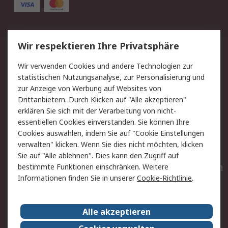
Service
Wir respektieren Ihre Privatsphäre
Value Added Services
Lieferlösungen
Wir verwenden Cookies und andere Technologien zur
Rücksendungen
Kontakt
statistischen Nutzungsanalyse, zur Personalisierung und
Hilfe
Privatkunden
zur Anzeige von Werbung auf Websites von
Drittanbietern. Durch Klicken auf "Alle akzeptieren"
Rechtliches
erklären Sie sich mit der Verarbeitung von nicht-
essentiellen Cookies einverstanden. Sie können Ihre
AGB
Datenschutz
Cookies auswählen, indem Sie auf "Cookie Einstellungen
Cookie-Richtlinie
Zahlungsbedingungen
verwalten" klicken. Wenn Sie dies nicht möchten, klicken
Copyright/Impressum
Entsorgung
Sie auf "Alle ablehnen". Dies kann den Zugriff auf
Elektrogeräte/Batterien
bestimmte Funktionen einschränken. Weitere
Informationen finden Sie in unserer
Cookie-Richtlinie
.
Über RS
Alle akzeptieren
Unternehmen
RS weltweit
Karriere bei RS
Nachhaltigkeit