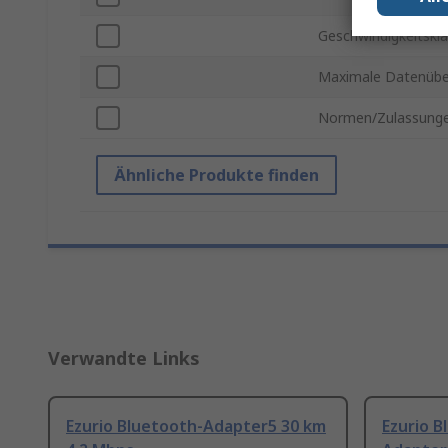
Geschwindigkeitskla
Maximale Datenübe
Normen/Zulassung
Ähnliche Produkte finden
Verwandte Links
Ezurio Bluetooth-Adapter5 30 km
Ezurio 