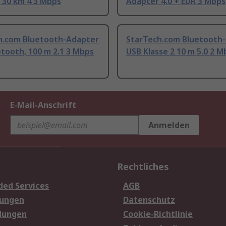
 30 km 4 3 Mbps
Adapter 4.0 + EDR 3 Mbps
h.com Bluetooth-Adapter
StarTech.com Bluetooth
tooth, 100 m 2.1 3 Mbps
USB Klasse 2 10 m 5.0 2 M
E-Mail-Anschrift
Anmelden
Rechtliches
ded Services
AGB
sungen
Datenschutz
dungen
Cookie-Richtlinie