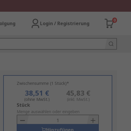
0
olgung
Login / Registrierung
Zwischensumme (1 Stück)*
38,51 €
45,83 €
(ohne MwSt.)
(inkl. MwSt.)
Add
Stück
to
Menge auswählen oder eingeben
Basket
Hinzufügen