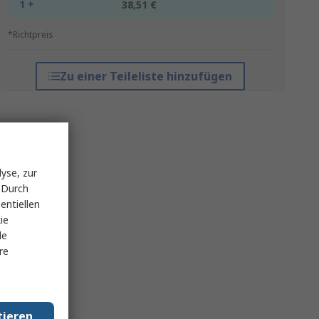
1 +
38,51 €
*Richtpreis
Zu einer Teileliste hinzufügen
yse, zur
 Durch
entiellen
ie
le
re
tieren