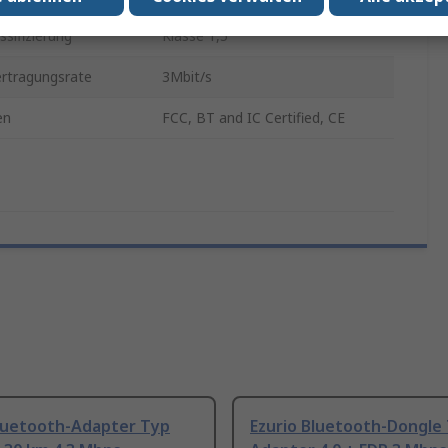
ssifizierung
Klasse 1,5
rtragungsrate
3Mbit/s
en
FCC, BT and IC Certified, CE
Bluetooth-Adapter Typ
Ezurio Bluetooth-Dongle