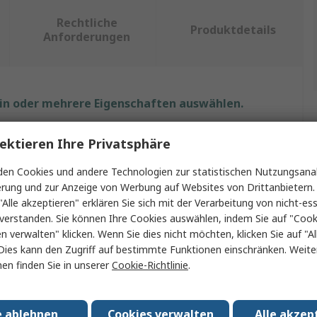
Rechtliche
Produktdetails
Anforderungen
ein oder mehrere Eigenschaften auswählen.
Wert
ektieren Ihre Privatsphäre
Ezurio
en Cookies und andere Technologien zur statistischen Nutzungsanal
erung und zur Anzeige von Werbung auf Websites von Drittanbietern.
Bluetooth-Adapter
"Alle akzeptieren" erklären Sie sich mit der Verarbeitung von nicht-ess
verstanden. Sie können Ihre Cookies auswählen, indem Sie auf "Cook
enzbänder
2.48GHz
en verwalten" klicken. Wenn Sie dies nicht möchten, klicken Sie auf "Al
Dies kann den Zugriff auf bestimmte Funktionen einschränken. Weite
4
en finden Sie in unserer
Cookie-Richtlinie
.
Adapter
e ablehnen
Cookies verwalten
Alle akzep
USB