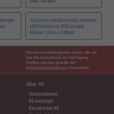
dBm -90 dBm
-Dongle
StarTech.com Bluetooth-Adapter
bps
USB Drahtloser EDR-Dongle
Klasse 1 50 m 4 3 Mbps
Die personenbezogenen Daten, die Sie
uns bei Anmeldung zur Verfügung
stellen, werden gemäß der
Datenschutzerklärung
verarbeitet.
Über RS
Unternehmen
RS weltweit
Karriere bei RS