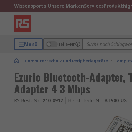
Wissensportal
Unsere Marken
Services
Produkthigh
Menü
Teile-Nr.
/
Computertechnik und Peripheriegeräte
/
Compute
Ezurio Bluetooth-Adapter, 
Adapter 4 3 Mbps
RS Best.-Nr.
:
210-0912
Herst. Teile-Nr.
:
BT900-US