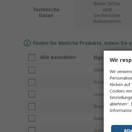
Mehr Infos
Technische
und
Daten
technische
Dokumente
Finden Sie ähnliche Produkte, indem Sie 
Alle auswählen
Eigenschaft
Wir resp
Marke
Wir verwend
Personalisi
Produkt Typ
Klicken auf 
Cookies ein
Unterstützte Frequ
Einstellung
ablehnen". 
Bluetooth-Version
Information
Subtyp
All
Schnittstellentyp