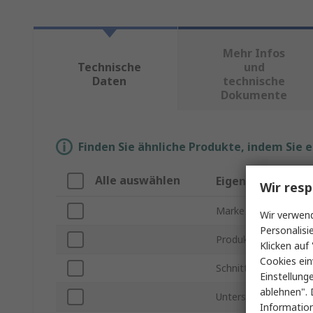
Mehr Infos
Technische
und
Daten
technische
Dokumente
Finden Sie ähnliche Produkte, indem Sie 
Alle auswählen
Eigenschaft
Wir resp
Marke
Wir verwend
Personalisi
Produkt Typ
Klicken auf 
Cookies ein
Schnittstellentyp
Einstellung
ablehnen". 
Unterstützte Freque
Information