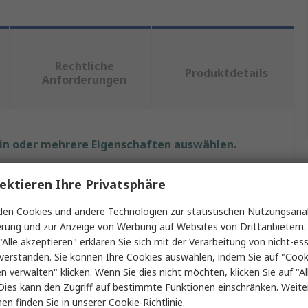
Rechtliche
Produktdetails
Anforderungen
ein oder mehrere Eigenschaften auswählen.
Wert
ektieren Ihre Privatsphäre
StarTech.com
en Cookies und andere Technologien zur statistischen Nutzungsanal
erung und zur Anzeige von Werbung auf Websites von Drittanbietern.
Bluetooth-Adapter
"Alle akzeptieren" erklären Sie sich mit der Verarbeitung von nicht-ess
verstanden. Sie können Ihre Cookies auswählen, indem Sie auf "Cook
Bluetooth, USB
en verwalten" klicken. Wenn Sie dies nicht möchten, klicken Sie auf "Al
Dies kann den Zugriff auf bestimmte Funktionen einschränken. Weite
nzbänder
2.48GHz
en finden Sie in unserer
Cookie-Richtlinie
.