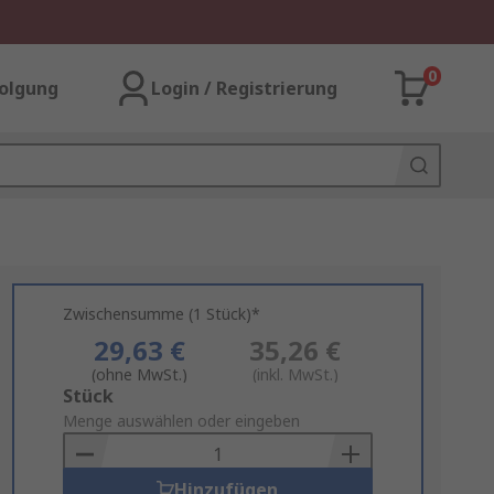
0
olgung
Login / Registrierung
Zwischensumme (1 Stück)*
29,63 €
35,26 €
(ohne MwSt.)
(inkl. MwSt.)
Add
Stück
to
Menge auswählen oder eingeben
Basket
Hinzufügen