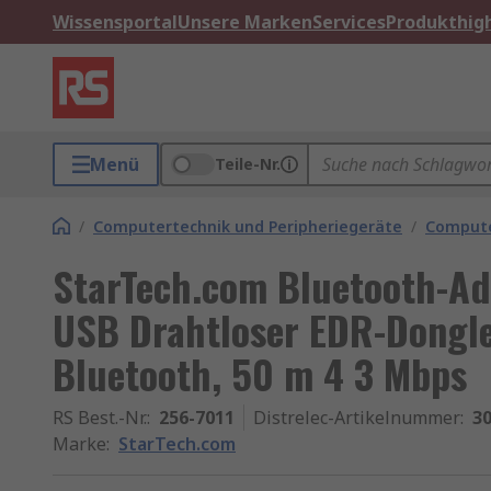
Wissensportal
Unsere Marken
Services
Produkthigh
Menü
Teile-Nr.
/
Computertechnik und Peripheriegeräte
/
Compute
StarTech.com Bluetooth-Ada
USB Drahtloser EDR-Dongle 
Bluetooth, 50 m 4 3 Mbps
RS Best.-Nr.
:
256-7011
Distrelec-Artikelnummer
:
30
Marke
:
StarTech.com