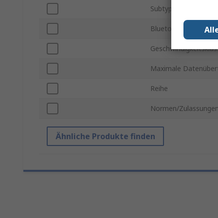
Subtyp
Bluetooth-Version
All
Geschwindigkeitsklass
Maximale Datenüber
Reihe
Normen/Zulassunge
Ähnliche Produkte finden