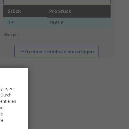
Stück
Pro Stück
1 +
29,63 €
*Richtpreis
Zu einer Teileliste hinzufügen
yse, zur
 Durch
entiellen
ie
le
re