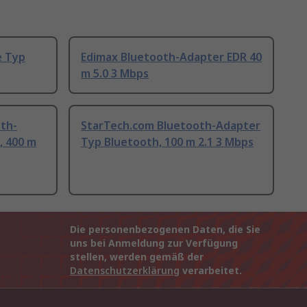
e Typ
Edimax Bluetooth-Adapter EDR 40
m 5.0 3 Mbps
oth-
StarTech.com Bluetooth-Adapter
, 400 m
Typ Bluetooth, 100 m 2.1 3 Mbps
Die personenbezogenen Daten, die Sie
uns bei Anmeldung zur Verfügung
stellen, werden gemäß der
Datenschutzerklärung
verarbeitet.