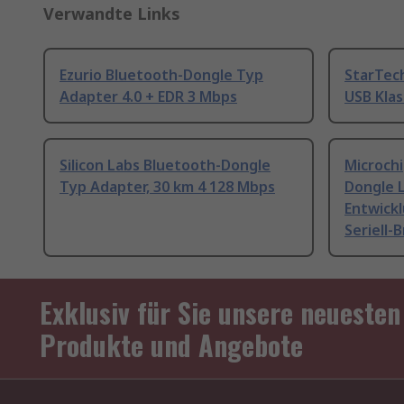
Verwandte Links
Ezurio Bluetooth-Dongle Typ
StarTec
Adapter 4.0 + EDR 3 Mbps
USB Klas
Silicon Labs Bluetooth-Dongle
Microch
Typ Adapter, 30 km 4 128 Mbps
Dongle 
Entwick
Seriell-
Exklusiv für Sie unsere neuesten
Produkte und Angebote