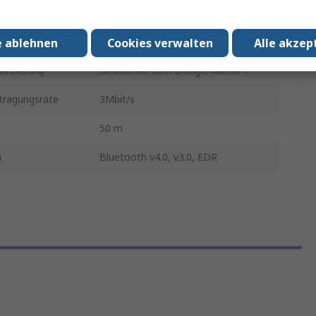
Bluetooth
4
e ablehnen
Cookies verwalten
Alle akzep
ifizierung
Drahtloser EDR-Dongle Klasse 1
tragungsrate
3Mbit/s
50 m
n
Bluetooth v4.0, v3.0, EDR