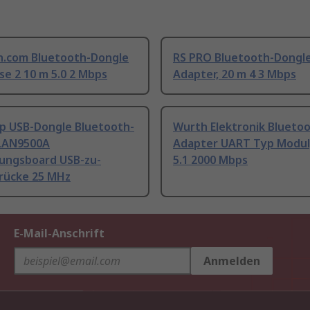
h.com Bluetooth-Dongle
RS PRO Bluetooth-Dongl
se 2 10 m 5.0 2 Mbps
Adapter, 20 m 4 3 Mbps
ip USB-Dongle Bluetooth-
Wurth Elektronik Blueto
LAN9500A
Adapter UART Typ Modul
lungsboard USB-zu-
5.1 2000 Mbps
Brücke 25 MHz
E-Mail-Anschrift
Anmelden