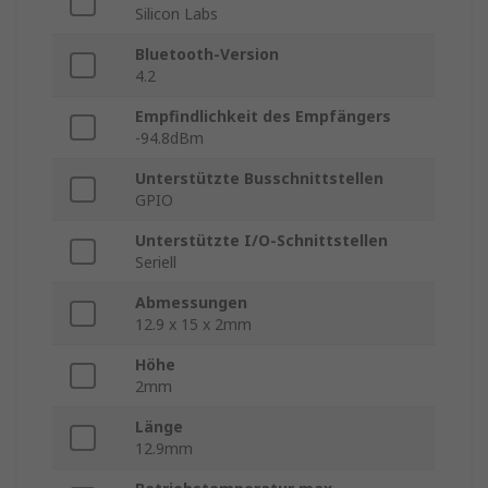
Silicon Labs
Bluetooth-Version
4.2
Empfindlichkeit des Empfängers
-94.8dBm
Unterstützte Busschnittstellen
GPIO
Unterstützte I/O-Schnittstellen
Seriell
Abmessungen
12.9 x 15 x 2mm
Höhe
2mm
Länge
12.9mm