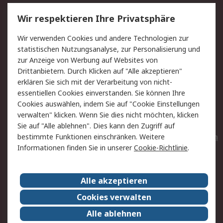
Service
Wir respektieren Ihre Privatsphäre
Value Added Services
Lieferlösungen
Wir verwenden Cookies und andere Technologien zur
Rücksendungen
Kontakt
statistischen Nutzungsanalyse, zur Personalisierung und
Hilfe
Privatkunden
zur Anzeige von Werbung auf Websites von
Drittanbietern. Durch Klicken auf "Alle akzeptieren"
Rechtliches
erklären Sie sich mit der Verarbeitung von nicht-
essentiellen Cookies einverstanden. Sie können Ihre
AGB
Datenschutz
Cookies auswählen, indem Sie auf "Cookie Einstellungen
Cookie-Richtlinie
Zahlungsbedingungen
verwalten" klicken. Wenn Sie dies nicht möchten, klicken
Copyright/Impressum
Entsorgung
Sie auf "Alle ablehnen". Dies kann den Zugriff auf
Elektrogeräte/Batterien
bestimmte Funktionen einschränken. Weitere
Informationen finden Sie in unserer
Cookie-Richtlinie
.
Über RS
Alle akzeptieren
Unternehmen
RS weltweit
Karriere bei RS
Nachhaltigkeit
Cookies verwalten
Qualität/Umwelt/Zertifikate
Presse-Center
Alle ablehnen
Event-Center