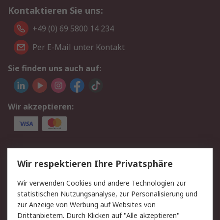
Kontaktieren Sie uns:
+49 (0) 69 5800 14 234
Per E-Mail unter Kontakt
Sie finden uns auch auf:
Wir akzeptieren:
Service
Wir respektieren Ihre Privatsphäre
Value Added Services
Lieferlösungen
Wir verwenden Cookies und andere Technologien zur
Rücksendungen
Kontakt
statistischen Nutzungsanalyse, zur Personalisierung und
Hilfe
Privatkunden
zur Anzeige von Werbung auf Websites von
Drittanbietern. Durch Klicken auf "Alle akzeptieren"