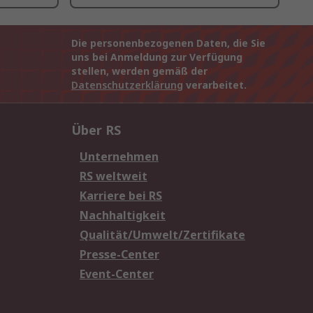
Die personenbezogenen Daten, die Sie
uns bei Anmeldung zur Verfügung
stellen, werden gemäß der
Datenschutzerklärung
verarbeitet.
Über RS
Unternehmen
RS weltweit
Karriere bei RS
Nachhaltigkeit
Qualität/Umwelt/Zertifikate
Presse-Center
Event-Center