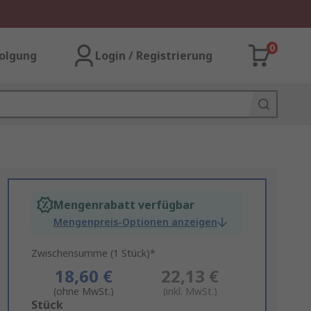
0
olgung
Login / Registrierung
Mengenrabatt verfügbar
Mengenpreis-Optionen anzeigen
Zwischensumme (1 Stück)*
18,60 €
22,13 €
(ohne MwSt.)
(inkl. MwSt.)
Add
Stück