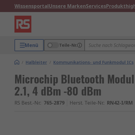
Wissensportal
Unsere Marken
Services
Produkthigh
Menü
Teile-Nr.
/
Halbleiter
/
Kommunikations- und Funkmodul ICs
Microchip Bluetooth Modul K
2.1, 4 dBm -80 dBm
RS Best.-Nr.
:
765-2879
Herst. Teile-Nr.
:
RN42-I/RM