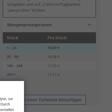
eingeben und auf „Lieferverfügbarkeit
überprüfen“ klicken.
Mengenpreisoptionen
Stück
Pro Stück
1 - 24
18,60 €
25 - 99
18,08 €
100 - 249
17,59 €
250 +
17,12 €
*Richtpreis
yse, zur
Zu einer Teileliste hinzufügen
 Durch
entiellen