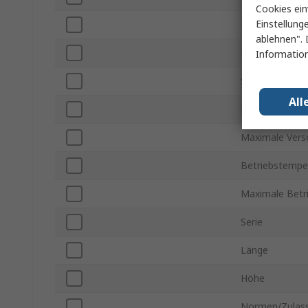
Cookies ein
Einstellung
Empfindlichkei
ablehnen". 
Frequenz
Information
Schnittstellent
All
Minimale Vers
Maximale Vers
Betriebstemper
Maximale Betr
Serie
Länge
Höhe
Normen/Zulas