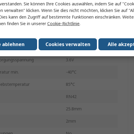
verstanden. Sie können Ihre Cookies auswählen, indem Sie auf "Cook
en verwalten" klicken. Wenn Sie dies nicht möchten, klicken Sie auf "Al
t des Empfängers
-80dBm
Dies kann den Zugriff auf bestimmte Funktionen einschränken. Weite
2.48GHz
en finden Sie in unserer
Cookie-Richtlinie
.
yp
SPI, UART
e ablehnen
Cookies verwalten
Alle akzep
orgungsspannung
3V
orgungsspannung
3.6V
atur min.
-40°C
iebstemperatur
85°C
RN42
25.8mm
2mm
sungen
No