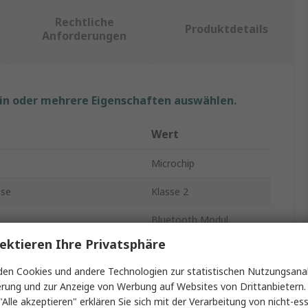
Rechtliche
Produktdetails
Anforderungen
ein oder mehrere Eigenschaften auswählen.
Wert
Microchip
sse
Klasse 2
Bluetooth Modul
ektieren Ihre Privatsphäre
sion
1.1, 1.2, 2.0, 2.1
en Cookies und andere Technologien zur statistischen Nutzungsanal
ung max.
4dBm
erung und zur Anzeige von Werbung auf Websites von Drittanbietern.
"Alle akzeptieren" erklären Sie sich mit der Verarbeitung von nicht-ess
rate
3Mbit/s