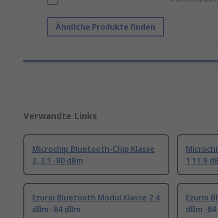
Ähnliche Produkte finden
Verwandte Links
Microchip Bluetooth-Chip Klasse
Microchi
2, 2.1 -80 dBm
1 11.9 d
Ezurio Bluetooth Modul Klasse 2 4
Ezurio B
dBm -84 dBm
dBm -84