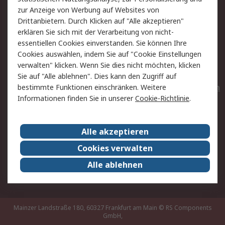
Hilfe
Privatkunden
zur Anzeige von Werbung auf Websites von
Drittanbietern. Durch Klicken auf "Alle akzeptieren"
Rechtliches
erklären Sie sich mit der Verarbeitung von nicht-
essentiellen Cookies einverstanden. Sie können Ihre
AGB
Datenschutz
Cookies auswählen, indem Sie auf "Cookie Einstellungen
Cookie-Richtlinie
Zahlungsbedingungen
verwalten" klicken. Wenn Sie dies nicht möchten, klicken
Copyright/Impressum
Entsorgung
Sie auf "Alle ablehnen". Dies kann den Zugriff auf
Elektrogeräte/Batterien
bestimmte Funktionen einschränken. Weitere
Informationen finden Sie in unserer
Cookie-Richtlinie
.
Über RS
Alle akzeptieren
Unternehmen
RS weltweit
Karriere bei RS
Nachhaltigkeit
Cookies verwalten
Qualität/Umwelt/Zertifikate
Presse-Center
Alle ablehnen
Event-Center
Mainzer Landstraße 180, 60327 Frankfurt am Main
© RS Components
GmbH,