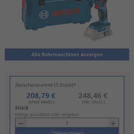
Alle Bohrmaschinen anzeigen
Zwischensumme (1 Stück)*
208,79 €
248,46 €
(ohne MwSt.)
(inkl. MwSt.)
Add
Stück
to
Menge auswählen oder eingeben
Basket
Hinzufügen