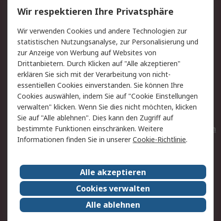
Wir respektieren Ihre Privatsphäre
Value Added Services
Lieferlösungen
Wir verwenden Cookies und andere Technologien zur
Rücksendungen
Kontakt
statistischen Nutzungsanalyse, zur Personalisierung und
Hilfe
Privatkunden
zur Anzeige von Werbung auf Websites von
Drittanbietern. Durch Klicken auf "Alle akzeptieren"
Rechtliches
erklären Sie sich mit der Verarbeitung von nicht-
essentiellen Cookies einverstanden. Sie können Ihre
AGB
Datenschutz
Cookies auswählen, indem Sie auf "Cookie Einstellungen
Cookie-Richtlinie
Zahlungsbedingungen
verwalten" klicken. Wenn Sie dies nicht möchten, klicken
Copyright/Impressum
Entsorgung
Sie auf "Alle ablehnen". Dies kann den Zugriff auf
Elektrogeräte/Batterien
bestimmte Funktionen einschränken. Weitere
Informationen finden Sie in unserer
Cookie-Richtlinie
.
Über RS
Alle akzeptieren
Unternehmen
RS weltweit
Karriere bei RS
Nachhaltigkeit
Cookies verwalten
Qualität/Umwelt/Zertifikate
Presse-Center
Alle ablehnen
Event-Center