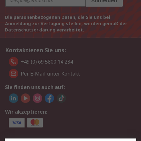
Anmelden
Die personenbezogenen Daten, die Sie uns bei
Anmeldung zur Verfügung stellen, werden gemäß der
Datenschutzerklärung
verarbeitet.
Kontaktieren Sie uns:
+49 (0) 69 5800 14 234
Per E-Mail unter Kontakt
Sie finden uns auch auf:
Wir akzeptieren:
Service