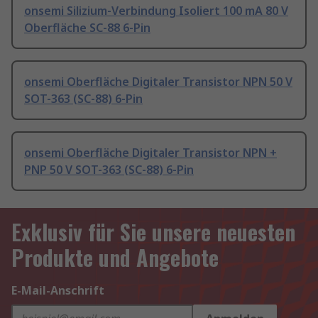
onsemi Silizium-Verbindung Isoliert 100 mA 80 V
Oberfläche SC-88 6-Pin
onsemi Oberfläche Digitaler Transistor NPN 50 V
SOT-363 (SC-88) 6-Pin
onsemi Oberfläche Digitaler Transistor NPN +
PNP 50 V SOT-363 (SC-88) 6-Pin
Exklusiv für Sie unsere neuesten
Produkte und Angebote
E-Mail-Anschrift