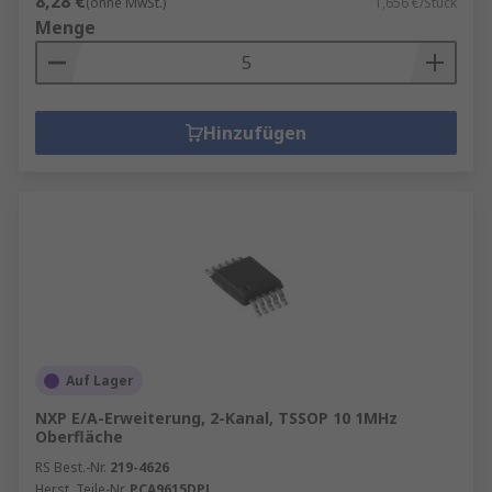
8,28 €
(ohne MwSt.)
1,656 €/Stück
Menge
Hinzufügen
Auf Lager
NXP E/A-Erweiterung, 2-Kanal, TSSOP 10 1MHz
Oberfläche
RS Best.-Nr.
219-4626
Herst. Teile-Nr.
PCA9615DPJ