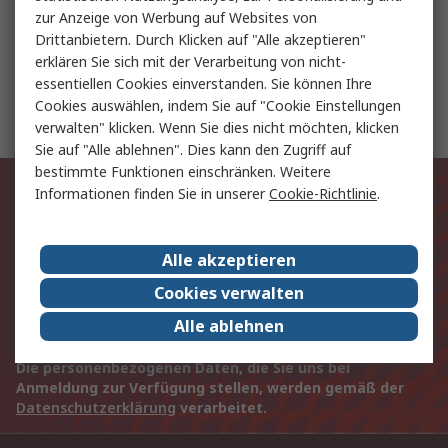
zur Anzeige von Werbung auf Websites von
Verstärker und Komparatoren
Drittanbietern. Durch Klicken auf "Alle akzeptieren"
erklären Sie sich mit der Verarbeitung von nicht-
essentiellen Cookies einverstanden. Sie können Ihre
Taschenlampen und Inspektionslampen
Cookies auswählen, indem Sie auf "Cookie Einstellungen
verwalten" klicken. Wenn Sie dies nicht möchten, klicken
Sie auf "Alle ablehnen". Dies kann den Zugriff auf
bestimmte Funktionen einschränken. Weitere
Exklusiv für Sie unsere neuesten
Informationen finden Sie in unserer
Cookie-Richtlinie
.
Produkte und Angebote
Alle akzeptieren
E-Mail-Anschrift
Cookies verwalten
Anmelden
Alle ablehnen
Die personenbezogenen Daten, die Sie uns bei
Anmeldung zur Verfügung stellen, werden gemäß der
Datenschutzerklärung
verarbeitet.