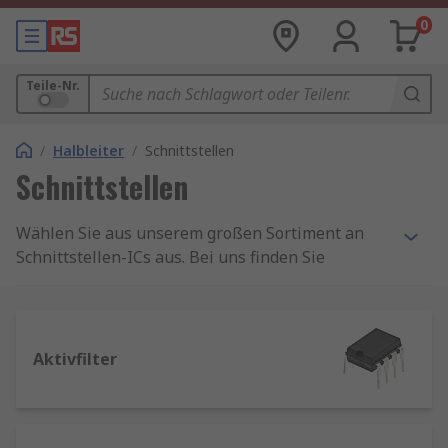
0
Teile-Nr.
/
Halbleiter
/
Schnittstellen
Schnittstellen
Wählen Sie aus unserem großen Sortiment an
Schnittstellen-ICs aus. Bei uns finden Sie
Produkte von weltweit führenden
Halbleiterherstellern, so gewiss auch das ideale
Produkt für Ihre Anwendung.
Aktivfilter
Was sind Schnittstellen-ICs?
Schnittstellen-ICs sind integrierte Schaltkreise,