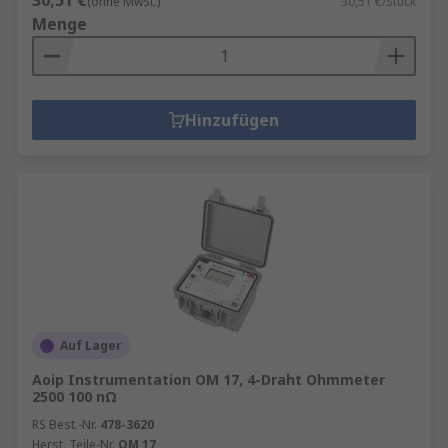
30,51 €
(ohne MwSt.)
30,51 €/Stück
Menge
Hinzufügen
Auf Lager
Aoip Instrumentation OM 17, 4-Draht Ohmmeter
2500 100 nΩ
RS Best.-Nr.
478-3620
Herst. Teile-Nr.
OM 17