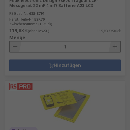
Peak Electronic Design ESR70 Tragbar LCR-
Messgerät 22 mF 4 mΩ Batterie A23 LCD
RS Best.-Nr.
685-8791
Herst. Teile-Nr.
ESR70
Zwischensumme (1 Stück)
119,83 €
(ohne MwSt.)
119,83 €/Stück
Menge
Hinzufügen