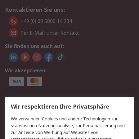
Kontaktieren Sie uns:
+49 (0) 69 5800 14 234
Per E-Mail unter Kontakt
Sie finden uns auch auf:
Wir akzeptieren:
Service
Wir respektieren Ihre Privatsphäre
Value Added Services
Lieferlösungen
Wir verwenden Cookies und andere Technologien zur
Rücksendungen
Kontakt
statistischen Nutzungsanalyse, zur Personalisierung und
Hilfe
Privatkunden
zur Anzeige von Werbung auf Websites von