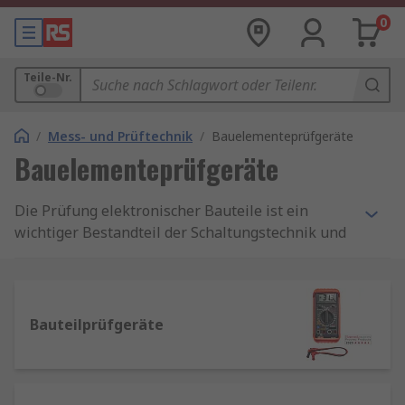
0
Teile-Nr.
/
Mess- und Prüftechnik
/
Bauelementeprüfgeräte
Bauelementeprüfgeräte
Die Prüfung elektronischer Bauteile ist ein
wichtiger Bestandteil der Schaltungstechnik und
-wartung. Sie ist besonders nützlich bei der
Fehlersuche / Überprüfung von Leiterplatten und
Prototypenanwendungen. Zu unseren führenden
Marken in elektronischen Bauteilprüfgeräten
Bauteilprüfgeräte
und Zubehör gehören Time Electronic, Ohmite,
Cropico, RS PRO BK Precision, Chauvin Arnoux,
und Megger.