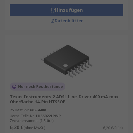
Sicherheitslücken. Hersteller veröffentlichen
Hinzufügen
regelmäßig Updates, um die Performance zu
verbessern und Sicherheitsrisiken zu schließen.
Datenblätter
Ein aktueller Treiber sorgt für:
Maximale Stabilität
Ihres Systems
Optimale Geschwindigkeit
bei der
Datenverarbeitung
Kompatibilität
mit den neuesten Software-
Versionen
Erhöhte Sicherheit
durch geschlossene
Nur noch Restbestände
Schwachstellen
Texas Instruments 2 ADSL Line-Driver 400 mA max.
Peripherie-Treiber kaufen
Oberfläche 14-Pin HTSSOP
RS Best.-Nr.
662-4488
Die Auswahl hängt von Ihren Geräten ab.
Herst. Teile-Nr.
THS6022IPWP
Zwischensumme (1 Stück)
Typische Beispiele:
6,20 €
(ohne MwSt.)
6,20 €/Stück