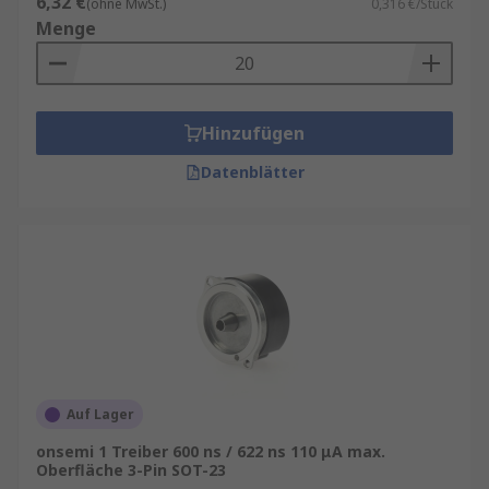
6,32 €
(ohne MwSt.)
0,316 €/Stück
Menge
Hinzufügen
Datenblätter
Auf Lager
onsemi 1 Treiber 600 ns / 622 ns 110 μA max.
Oberfläche 3-Pin SOT-23