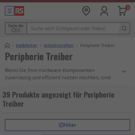
0
Teile-Nr.
/
Halbleiter
/
Schnittstellen
/
Peripherie Treiber
Peripherie Treiber
Wenn Sie Ihre Hardware-Komponenten
zuverlässig und effizient nutzen möchten, sind
aktuelle
Peripherie-Treiber
unverzichtbar.
Treiber sind die Schnittstelle zwischen
39 Produkte angezeigt für Peripherie
Betriebssystem und angeschlossenen Geräten
Treiber
wie Druckern, Scannern, Grafikkarten oder
externen Speichermedien. Ohne die passenden
Treiber kann es zu Fehlfunktionen,
Filter
Leistungseinbußen oder sogar Systemabstürzen