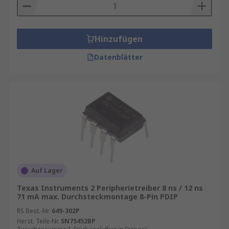
Hinzufügen
Datenblätter
Auf Lager
Texas Instruments 2 Peripherietreiber 8 ns / 12 ns
71 mA max. Durchsteckmontage 8-Pin PDIP
RS Best.-Nr.
649-302P
Herst. Teile-Nr.
SN75452BP