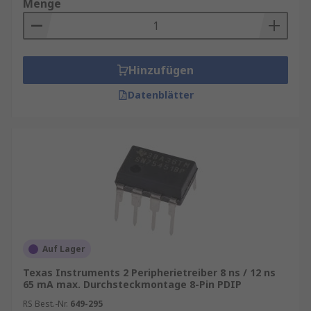
Menge
Drucker-Treiber
für präzise Ausdrucke und
volle Funktionalität
Grafikkarten-Treiber
für flüssige
Bilddarstellung und Gaming
Hinzufügen
USB-Treiber
für schnelle
Datenblätter
Datenübertragung
Audio-Treiber
für klaren Sound ohne
Störungen
Auf Lager
Texas Instruments 2 Peripherietreiber 8 ns / 12 ns
65 mA max. Durchsteckmontage 8-Pin PDIP
RS Best.-Nr.
649-295