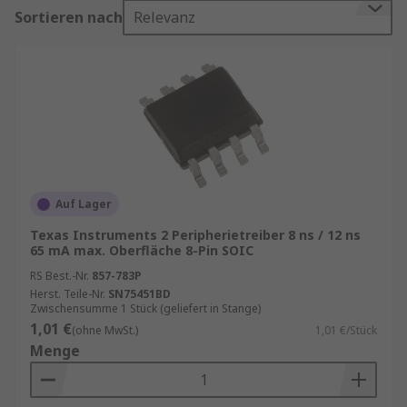
kommen. Mit den richtigen Peripherie-Treibern
Sortieren nach
Relevanz
stellen Sie sicher, dass Ihre Geräte reibungslos
arbeiten und alle Funktionen verfügbar sind.
Unser Sortiment enthält Qualitätsprodukte von
Marken wie
Texas Instruments
und
STMicroelectronics
. Informationen zur
spätesten Bestelluhrzeit für eine garantierte
Lieferung am nächsten Werktag sowie zum
Mindestbestellwert für eine kostenfreie
Auf Lager
Lieferung finden Sie auf der jeweiligen
Texas Instruments 2 Peripherietreiber 8 ns / 12 ns
Produktseite.
65 mA max. Oberfläche 8-Pin SOIC
Wichtigkeit von aktuellen Peripherie-
RS Best.-Nr.
857-783P
Herst. Teile-Nr.
SN75451BD
Treibern
Zwischensumme 1 Stück (geliefert in Stange)
1,01 €
(ohne MwSt.)
1,01 €/Stück
Menge
Veraltete Treiber können zu Problemen führen:
langsame Datenübertragung, fehlende
Kompatibilität mit neuen Betriebssystemen oder