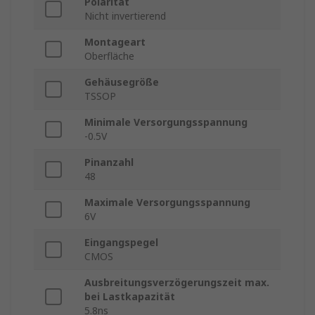
Polarität
Nicht invertierend
Montageart
Oberfläche
Gehäusegröße
TSSOP
Minimale Versorgungsspannung
-0.5V
Pinanzahl
48
Maximale Versorgungsspannung
6V
Eingangspegel
CMOS
Ausbreitungsverzögerungszeit max.
bei Lastkapazität
5.8ns