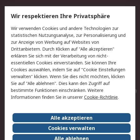
Service
Wir respektieren Ihre Privatsphäre
Value Added Services
Lieferlösungen
Wir verwenden Cookies und andere Technologien zur
Rücksendungen
Kontakt
statistischen Nutzungsanalyse, zur Personalisierung und
Hilfe
Privatkunden
zur Anzeige von Werbung auf Websites von
Drittanbietern. Durch Klicken auf "Alle akzeptieren"
Rechtliches
erklären Sie sich mit der Verarbeitung von nicht-
essentiellen Cookies einverstanden. Sie können Ihre
AGB
Datenschutz
Cookies auswählen, indem Sie auf "Cookie Einstellungen
Cookie-Richtlinie
Zahlungsbedingungen
verwalten" klicken. Wenn Sie dies nicht möchten, klicken
Copyright/Impressum
Entsorgung
Sie auf "Alle ablehnen". Dies kann den Zugriff auf
Elektrogeräte/Batterien
bestimmte Funktionen einschränken. Weitere
Informationen finden Sie in unserer
Cookie-Richtlinie
.
Über RS
Alle akzeptieren
Unternehmen
RS weltweit
Karriere bei RS
Nachhaltigkeit
Cookies verwalten
Qualität/Umwelt/Zertifikate
Presse-Center
Alle ablehnen