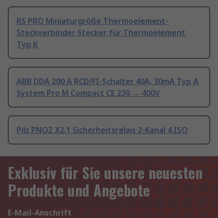
RS PRO Miniaturgröße Thermoelement-
Steckverbinder Stecker für Thermoelement
Typ K
ABB DDA 200 A RCD/FI-Schalter 40A, 30mA Typ A
System Pro M Compact CE 230 → 400V
Pilz PNOZ X2.1 Sicherheitsrelais 2-Kanal 4 ISO
Exklusiv für Sie unsere neuesten
Produkte und Angebote
E-Mail-Anschrift