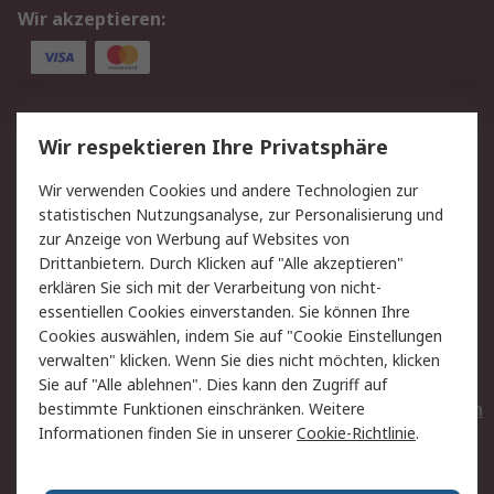
Wir akzeptieren:
Service
Wir respektieren Ihre Privatsphäre
Value Added Services
Lieferlösungen
Wir verwenden Cookies und andere Technologien zur
Rücksendungen
Kontakt
statistischen Nutzungsanalyse, zur Personalisierung und
Hilfe
Privatkunden
zur Anzeige von Werbung auf Websites von
Drittanbietern. Durch Klicken auf "Alle akzeptieren"
Rechtliches
erklären Sie sich mit der Verarbeitung von nicht-
essentiellen Cookies einverstanden. Sie können Ihre
AGB
Datenschutz
Cookies auswählen, indem Sie auf "Cookie Einstellungen
Cookie-Richtlinie
Zahlungsbedingungen
verwalten" klicken. Wenn Sie dies nicht möchten, klicken
Copyright/Impressum
Entsorgung
Sie auf "Alle ablehnen". Dies kann den Zugriff auf
Elektrogeräte/Batterien
bestimmte Funktionen einschränken. Weitere
Informationen finden Sie in unserer
Cookie-Richtlinie
.
Über RS