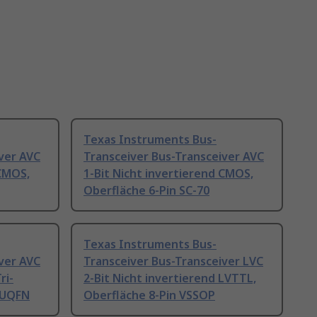
Texas Instruments Bus-
ver AVC
Transceiver Bus-Transceiver AVC
 CMOS,
1-Bit Nicht invertierend CMOS,
Oberfläche 6-Pin SC-70
Texas Instruments Bus-
ver AVC
Transceiver Bus-Transceiver LVC
ri-
2-Bit Nicht invertierend LVTTL,
n UQFN
Oberfläche 8-Pin VSSOP