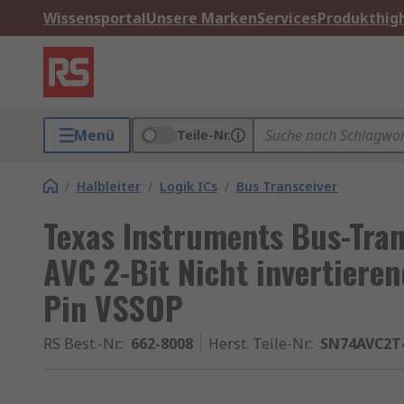
Wissensportal
Unsere Marken
Services
Produkthigh
Menü
Teile-Nr.
/
Halbleiter
/
Logik ICs
/
Bus Transceiver
Texas Instruments Bus-Tran
AVC 2-Bit Nicht invertiere
Pin VSSOP
RS Best.-Nr.
:
662-8008
Herst. Teile-Nr.
:
SN74AVC2T