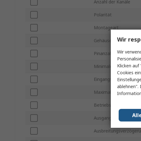
Anzahl der Kanäle
Polarität
Montageart
Wir resp
Gehäusegröße
Wir verwend
Pinanzahl
Personalisi
Klicken auf 
Minimale Versorgungs
Cookies ein
Eingangspegel
Einstellung
ablehnen". 
Maximale Versorgung
Information
Betriebstemperatur mi
All
Ausgangspegel
Ausbreitungsverzögeru