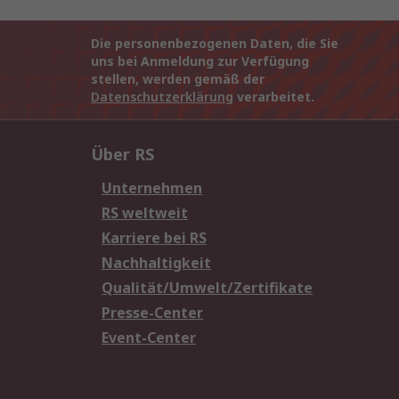
Die personenbezogenen Daten, die Sie
uns bei Anmeldung zur Verfügung
stellen, werden gemäß der
Datenschutzerklärung
verarbeitet.
Über RS
Unternehmen
RS weltweit
Karriere bei RS
Nachhaltigkeit
Qualität/Umwelt/Zertifikate
Presse-Center
Event-Center