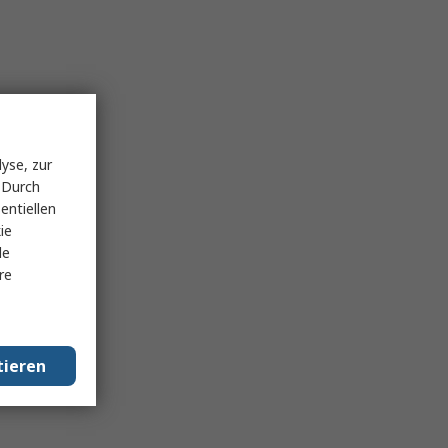
yse, zur
 Durch
entiellen
ie
le
re
tieren