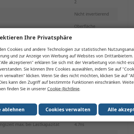
2
Nicht invertierend
Oberfläche
ektieren Ihre Privatsphäre
VSSOP
en Cookies und andere Technologien zur statistischen Nutzungsanal
8
erung und zur Anzeige von Werbung auf Websites von Drittanbietern.
"Alle akzeptieren" erklären Sie sich mit der Verarbeitung von nicht-ess
spannung
1.2V
verstanden. Sie können Ihre Cookies auswählen, indem Sie auf "Cook
CMOS
en verwalten" klicken. Wenn Sie dies nicht möchten, klicken Sie auf "Al
Dies kann den Zugriff auf bestimmte Funktionen einschränken. Weite
sspannung
3.6V
en finden Sie in unserer
Cookie-Richtlinie
.
n.
-40°C
e ablehnen
Cookies verwalten
Alle akzep
CMOS
ngszeit max. bei Lastkapazität
4.7ns