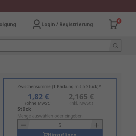
0
olgung
Login / Registrierung
Zwischensumme (1 Packung mit 5 Stück)*
1,82 €
2,165 €
(ohne MwSt.)
(inkl. MwSt.)
Add
Stück
to
Menge auswählen oder eingeben
Basket
Hinzufügen