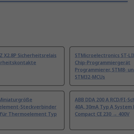
Z X2.8P Sicherheitsrelais
STMicroelectronics ST-L
erheitskontakte
Chip-Programmiergerät
Programmierer, STM8- u
STM32-MCUs
Miniaturgröße
ABB DDA 200 A RCD/FI-Sc
lement-Steckverbinder
40A, 30mA Typ A System 
 für Thermoelement Typ
Compact CE 230 → 400V