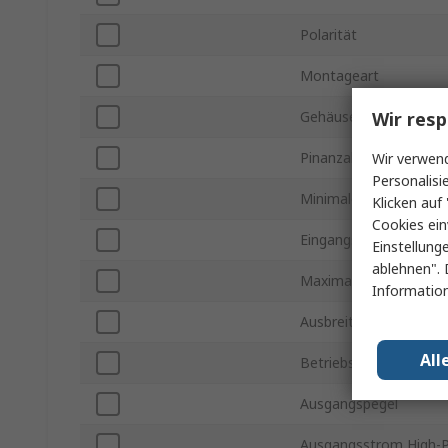
Polarität
Montageart
Wir resp
Gehäusegröße
Pinanzahl
Wir verwend
Personalisi
Minimale Versorgungs
Klicken auf 
Cookies ein
Eingangspegel
Einstellung
ablehnen". 
Maximale Versorgung
Information
Ausbreitungsverzögeru
All
Betriebstemperatur mi
Ausgangspegel
Ausgangsstrom High-P