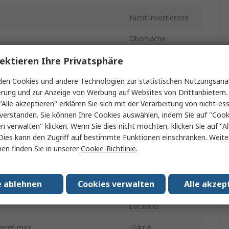
Nicht invertierend
Oberfläche
ektieren Ihre Privatsphäre
TSSOP
20
en Cookies und andere Technologien zur statistischen Nutzungsanal
erung und zur Anzeige von Werbung auf Websites von Drittanbietern.
spannung
2V
"Alle akzeptieren" erklären Sie sich mit der Verarbeitung von nicht-ess
verstanden. Sie können Ihre Cookies auswählen, indem Sie auf "Cook
LVTTL, TTL
en verwalten" klicken. Wenn Sie dies nicht möchten, klicken Sie auf "Al
Dies kann den Zugriff auf bestimmte Funktionen einschränken. Weite
sspannung
3.6V
en finden Sie in unserer
Cookie-Richtlinie
.
ngszeit max. bei Lastkapazität
7ns
e ablehnen
Cookies verwalten
Alle akzep
n.
-40°C
LVCMOS
egel max.
-24mA