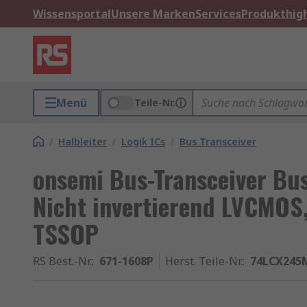
Wissensportal
Unsere Marken
Services
Produkthigh
Menü
Teile-Nr.
/
Halbleiter
/
Logik ICs
/
Bus Transceiver
onsemi Bus-Transceiver Bus
Nicht invertierend LVCMOS,
TSSOP
RS Best.-Nr.
:
671-1608P
Herst. Teile-Nr.
:
74LCX245