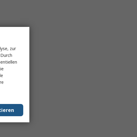
yse, zur
 Durch
entiellen
ie
le
re
tieren