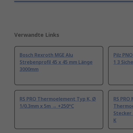
Verwandte Links
Bosch Rexroth MGE Alu
Pilz PNO
Strebenprofil 45 x 45 mm Länge
1 3 Sich
3000mm
RS PRO Thermoelement Typ K, Ø
RS PRO 
1/0.3mm x 5m → +250°C
Thermoe
Stecker
K