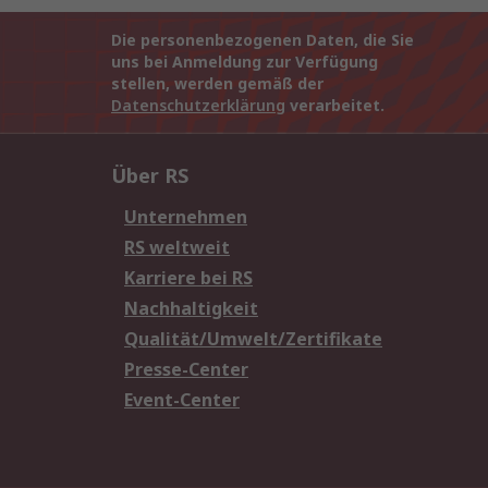
Die personenbezogenen Daten, die Sie
uns bei Anmeldung zur Verfügung
stellen, werden gemäß der
Datenschutzerklärung
verarbeitet.
Über RS
Unternehmen
RS weltweit
Karriere bei RS
Nachhaltigkeit
Qualität/Umwelt/Zertifikate
Presse-Center
Event-Center