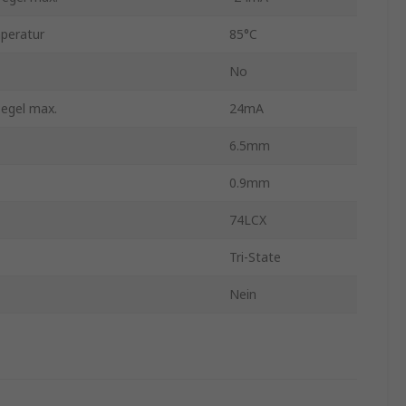
peratur
85°C
No
egel max.
24mA
6.5mm
0.9mm
74LCX
Tri-State
Nein