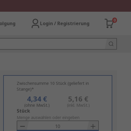
0
olgung
Login / Registrierung
Zwischensumme 10 Stück (geliefert in
Stange)*
4,34 €
5,16 €
(ohne MwSt.)
(inkl. MwSt.)
Add
Stück
to
Menge auswählen oder eingeben
Basket