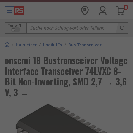
0
Teile-Nr.
/
Halbleiter
/
Logik ICs
/
Bus Transceiver
onsemi 18 Bustransceiver Voltage
Interface Transceiver 74LVXC 8-
Bit Non-Inverting, SMD 2,7 → 3,6
V, 3 →