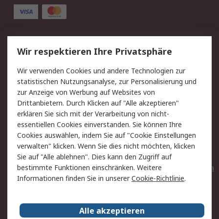
Service
Wir respektieren Ihre Privatsphäre
Value Added Services
Lieferlösungen
Wir verwenden Cookies und andere Technologien zur
Rücksendungen
Kontakt
statistischen Nutzungsanalyse, zur Personalisierung und
Hilfe
Privatkunden
zur Anzeige von Werbung auf Websites von
Drittanbietern. Durch Klicken auf "Alle akzeptieren"
Rechtliches
erklären Sie sich mit der Verarbeitung von nicht-
essentiellen Cookies einverstanden. Sie können Ihre
AGB
Datenschutz
Cookies auswählen, indem Sie auf "Cookie Einstellungen
Cookie-Richtlinie
Zahlungsbedingungen
verwalten" klicken. Wenn Sie dies nicht möchten, klicken
Copyright/Impressum
Entsorgung
Sie auf "Alle ablehnen". Dies kann den Zugriff auf
Elektrogeräte/Batterien
bestimmte Funktionen einschränken. Weitere
Informationen finden Sie in unserer
Cookie-Richtlinie
.
Über RS
Alle akzeptieren
Unternehmen
RS weltweit