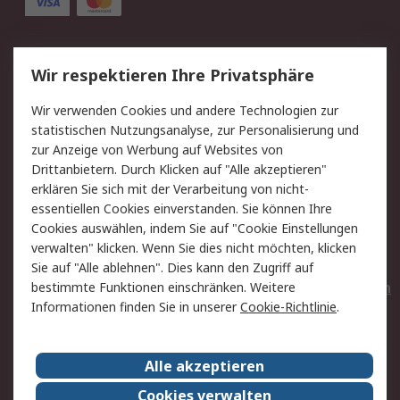
Service
Wir respektieren Ihre Privatsphäre
Value Added Services
Lieferlösungen
Wir verwenden Cookies und andere Technologien zur
Rücksendungen
Kontakt
statistischen Nutzungsanalyse, zur Personalisierung und
Hilfe
Privatkunden
zur Anzeige von Werbung auf Websites von
Drittanbietern. Durch Klicken auf "Alle akzeptieren"
Rechtliches
erklären Sie sich mit der Verarbeitung von nicht-
essentiellen Cookies einverstanden. Sie können Ihre
AGB
Datenschutz
Cookies auswählen, indem Sie auf "Cookie Einstellungen
Cookie-Richtlinie
Zahlungsbedingungen
verwalten" klicken. Wenn Sie dies nicht möchten, klicken
Copyright/Impressum
Entsorgung
Sie auf "Alle ablehnen". Dies kann den Zugriff auf
Elektrogeräte/Batterien
bestimmte Funktionen einschränken. Weitere
Informationen finden Sie in unserer
Cookie-Richtlinie
.
Über RS
Alle akzeptieren
Unternehmen
RS weltweit
Karriere bei RS
Nachhaltigkeit
Cookies verwalten