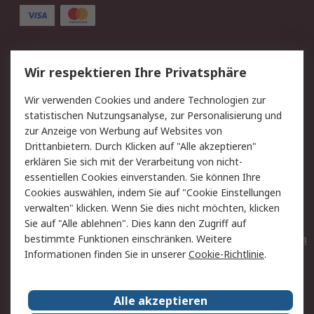
Service
Wir respektieren Ihre Privatsphäre
Value Added Services
Lieferlösungen
Wir verwenden Cookies und andere Technologien zur
Rücksendungen
Kontakt
statistischen Nutzungsanalyse, zur Personalisierung und
Hilfe
Privatkunden
zur Anzeige von Werbung auf Websites von
Drittanbietern. Durch Klicken auf "Alle akzeptieren"
Rechtliches
erklären Sie sich mit der Verarbeitung von nicht-
essentiellen Cookies einverstanden. Sie können Ihre
AGB
Datenschutz
Cookies auswählen, indem Sie auf "Cookie Einstellungen
Cookie-Richtlinie
Zahlungsbedingungen
verwalten" klicken. Wenn Sie dies nicht möchten, klicken
Copyright/Impressum
Entsorgung
Sie auf "Alle ablehnen". Dies kann den Zugriff auf
Elektrogeräte/Batterien
bestimmte Funktionen einschränken. Weitere
Informationen finden Sie in unserer
Cookie-Richtlinie
.
Über RS
Alle akzeptieren
Unternehmen
RS weltweit