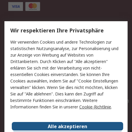
Service
Wir respektieren Ihre Privatsphäre
Value Added Services
Lieferlösungen
Wir verwenden Cookies und andere Technologien zur
Rücksendungen
Kontakt
statistischen Nutzungsanalyse, zur Personalisierung und
Hilfe
Privatkunden
zur Anzeige von Werbung auf Websites von
Drittanbietern. Durch Klicken auf "Alle akzeptieren"
Rechtliches
erklären Sie sich mit der Verarbeitung von nicht-
essentiellen Cookies einverstanden. Sie können Ihre
AGB
Datenschutz
Cookies auswählen, indem Sie auf "Cookie Einstellungen
Cookie-Richtlinie
Zahlungsbedingungen
verwalten" klicken. Wenn Sie dies nicht möchten, klicken
Copyright/Impressum
Entsorgung
Sie auf "Alle ablehnen". Dies kann den Zugriff auf
Elektrogeräte/Batterien
bestimmte Funktionen einschränken. Weitere
Informationen finden Sie in unserer
Cookie-Richtlinie
.
Über RS
Alle akzeptieren
Unternehmen
RS weltweit