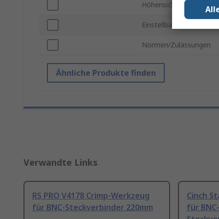
Höhensicher
All
Einstellbare Ratsche
Normen/Zulassungen
Ähnliche Produkte finden
Verwandte Links
RS PRO V4178 Crimp-Werkzeug
Cinch S
für BNC-Steckverbinder 220mm
für BNC