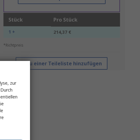
Stück
Pro Stück
1 +
214,37 €
*Richtpreis
Zu einer Teileliste hinzufügen
yse, zur
 Durch
entiellen
ie
le
re