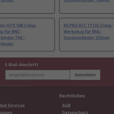
rbinder
Steckverbinder, 198mm
ler HTX 188 Crimp-
RS PRO KCC 1113S Crimp-
g für BNC-
Werkzeug für BNC-
rbinder TNC-
Steckverbinder 255mm
rbinder
E-Mail-Anschrift
Anmelden
Rechtliches
ded Services
AGB
sungen
Datenschutz