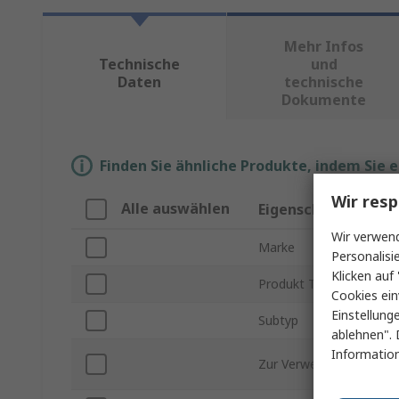
Mehr Infos
Technische
und
Daten
technische
Dokumente
Finden Sie ähnliche Produkte, indem Sie 
Wir resp
Alle auswählen
Eigenschaft
Wir verwend
Marke
Personalisi
Klicken auf 
Produkt Typ
Cookies ein
Einstellung
Subtyp
ablehnen". 
Information
Zur Verwendung mit