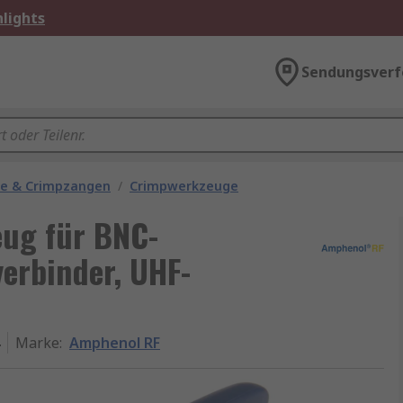
lights
Sendungsverf
ge & Crimpzangen
/
Crimpwerkzeuge
ug für BNC-
erbinder, UHF-
Marke
:
Amphenol RF