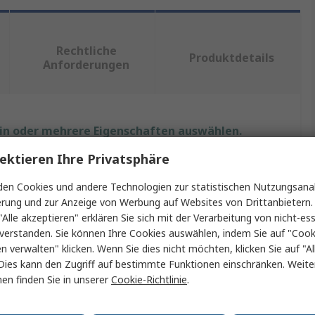
Rechtliche
Produktdetails
Anforderungen
ein oder mehrere Eigenschaften auswählen.
ektieren Ihre Privatsphäre
Wert
en Cookies und andere Technologien zur statistischen Nutzungsanal
Amphenol RF
erung und zur Anzeige von Werbung auf Websites von Drittanbietern.
"Alle akzeptieren" erklären Sie sich mit der Verarbeitung von nicht-ess
Crimp-Werkzeug
verstanden. Sie können Ihre Cookies auswählen, indem Sie auf "Cook
en verwalten" klicken. Wenn Sie dies nicht möchten, klicken Sie auf "Al
Crimpzange
Dies kann den Zugriff auf bestimmte Funktionen einschränken. Weite
en finden Sie in unserer
Cookie-Richtlinie
.
BNC-Steckverbinder, TNC-Steckverbinder, UHF-
Steckverbinder