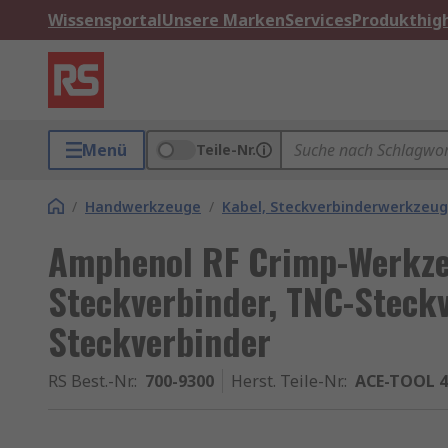
Wissensportal
Unsere Marken
Services
Produkthigh
Menü
Teile-Nr.
/
Handwerkzeuge
/
Kabel, Steckverbinderwerkzeu
Amphenol RF Crimp-Werkze
Steckverbinder, TNC-Steckv
Steckverbinder
RS Best.-Nr.
:
700-9300
Herst. Teile-Nr.
:
ACE-TOOL 4