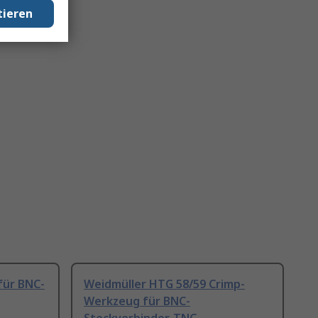
tieren
für BNC-
Weidmüller HTG 58/59 Crimp-
Werkzeug für BNC-