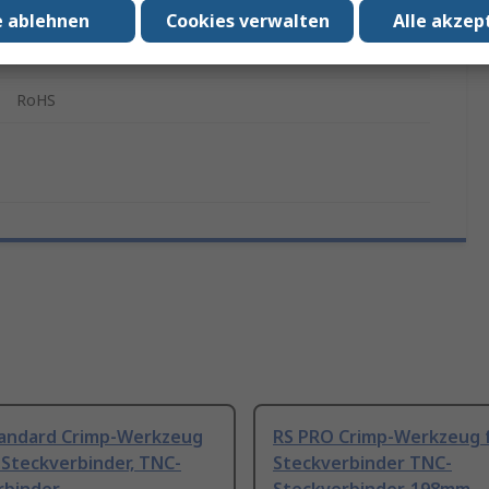
Ja
e ablehnen
Cookies verwalten
Alle akzep
Ja
RoHS
tandard Crimp-Werkzeug
RS PRO Crimp-Werkzeug 
-Steckverbinder, TNC-
Steckverbinder TNC-