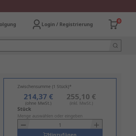
0
olgung
Login / Registrierung
Zwischensumme (1 Stück)*
214,37 €
255,10 €
(ohne MwSt.)
(inkl. MwSt.)
Add
Stück
to
Menge auswählen oder eingeben
Basket
Hinzufügen