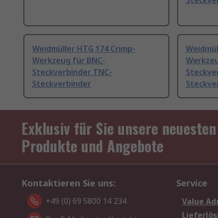
Steckve
Weidmüller HTG 174 Crimp-
Weidmül
Werkzeug für BNC-
Werkzeu
Steckverbinder TNC-
Steckve
Steckverbinder
Steckve
Exklusiv für Sie unsere neuesten
Produkte und Angebote
Kontaktieren Sie uns:
Service
+49 (0) 69 5800 14 234
Value Ad
Lieferlö