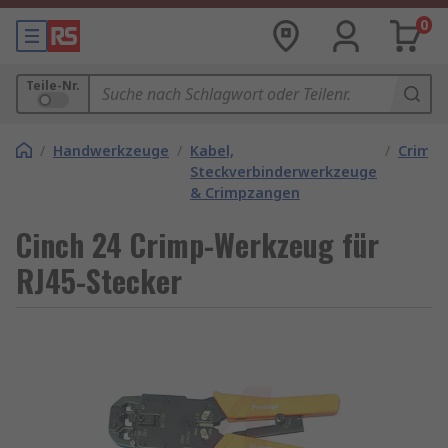
0
Teile-Nr.
/
Handwerkzeuge
/
Kabel,
/
Crimp
Steckverbinderwerkzeuge
& Crimpzangen
Cinch 24 Crimp-Werkzeug für
RJ45-Stecker