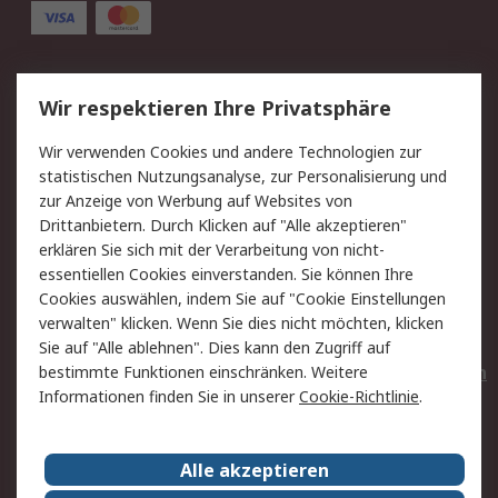
Service
Wir respektieren Ihre Privatsphäre
Value Added Services
Lieferlösungen
Wir verwenden Cookies und andere Technologien zur
Rücksendungen
Kontakt
statistischen Nutzungsanalyse, zur Personalisierung und
Hilfe
Privatkunden
zur Anzeige von Werbung auf Websites von
Drittanbietern. Durch Klicken auf "Alle akzeptieren"
Rechtliches
erklären Sie sich mit der Verarbeitung von nicht-
essentiellen Cookies einverstanden. Sie können Ihre
AGB
Datenschutz
Cookies auswählen, indem Sie auf "Cookie Einstellungen
Cookie-Richtlinie
Zahlungsbedingungen
verwalten" klicken. Wenn Sie dies nicht möchten, klicken
Copyright/Impressum
Entsorgung
Sie auf "Alle ablehnen". Dies kann den Zugriff auf
Elektrogeräte/Batterien
bestimmte Funktionen einschränken. Weitere
Informationen finden Sie in unserer
Cookie-Richtlinie
.
Über RS
Alle akzeptieren
Unternehmen
RS weltweit