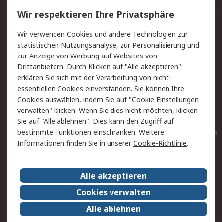
Service
Wir respektieren Ihre Privatsphäre
Value Added Services
Lieferlösungen
Wir verwenden Cookies und andere Technologien zur
Rücksendungen
Kontakt
statistischen Nutzungsanalyse, zur Personalisierung und
Hilfe
Privatkunden
zur Anzeige von Werbung auf Websites von
Drittanbietern. Durch Klicken auf "Alle akzeptieren"
Rechtliches
erklären Sie sich mit der Verarbeitung von nicht-
essentiellen Cookies einverstanden. Sie können Ihre
AGB
Datenschutz
Cookies auswählen, indem Sie auf "Cookie Einstellungen
Cookie-Richtlinie
Zahlungsbedingungen
verwalten" klicken. Wenn Sie dies nicht möchten, klicken
Copyright/Impressum
Entsorgung
Sie auf "Alle ablehnen". Dies kann den Zugriff auf
Elektrogeräte/Batterien
bestimmte Funktionen einschränken. Weitere
Informationen finden Sie in unserer
Cookie-Richtlinie
.
Über RS
Alle akzeptieren
Unternehmen
RS weltweit
Karriere bei RS
Nachhaltigkeit
Cookies verwalten
Qualität/Umwelt/Zertifikate
Presse-Center
Alle ablehnen
Event-Center