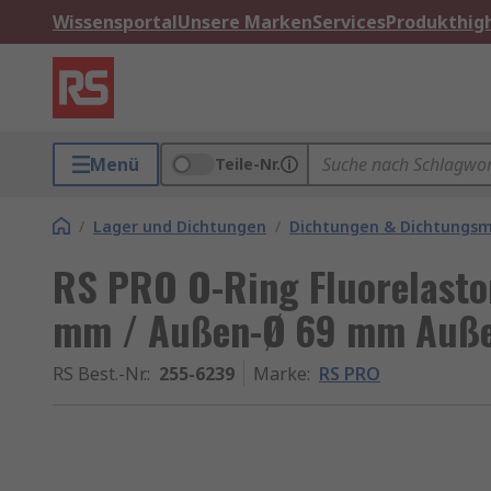
Wissensportal
Unsere Marken
Services
Produkthigh
Menü
Teile-Nr.
/
Lager und Dichtungen
/
Dichtungen & Dichtungsm
RS PRO O-Ring Fluorelasto
mm / Außen-Ø 69 mm Auße
RS Best.-Nr.
:
255-6239
Marke
:
RS PRO