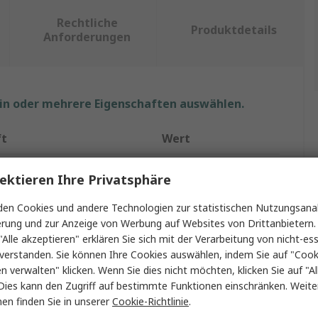
Rechtliche
Produktdetails
Anforderungen
ein oder mehrere Eigenschaften auswählen.
ft
Wert
RS PRO
ektieren Ihre Privatsphäre
O-Ring
en Cookies und andere Technologien zur statistischen Nutzungsanal
erung und zur Anzeige von Werbung auf Websites von Drittanbietern.
O-Ring
"Alle akzeptieren" erklären Sie sich mit der Verarbeitung von nicht-ess
verstanden. Sie können Ihre Cookies auswählen, indem Sie auf "Cook
Fluorelastomer
en verwalten" klicken. Wenn Sie dies nicht möchten, klicken Sie auf "Al
esser
59mm
Dies kann den Zugriff auf bestimmte Funktionen einschränken. Weite
en finden Sie in unserer
Cookie-Richtlinie
.
messer
69mm