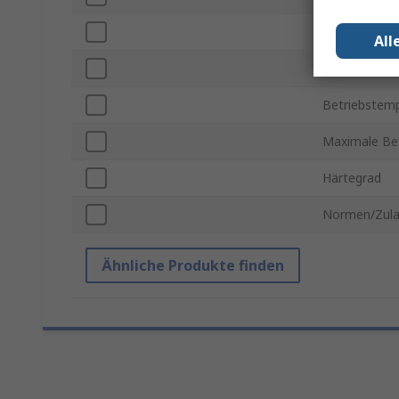
Farbe
All
Dicke
Betriebstemp
Maximale Be
Härtegrad
Normen/Zul
Ähnliche Produkte finden