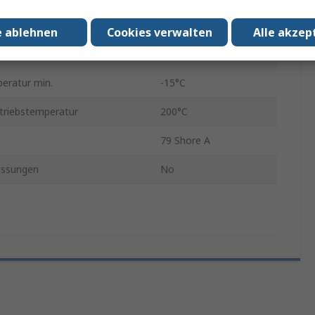
Schwarz
e ablehnen
Cookies verwalten
Alle akzep
5mm
eratur min.
-15°C
triebstemperatur
200°C
79 Shore A
assungen
No