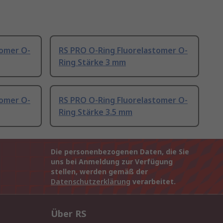
tomer O-
RS PRO O-Ring Fluorelastomer O-
Ring Stärke 3 mm
tomer O-
RS PRO O-Ring Fluorelastomer O-
Ring Stärke 3.5 mm
Die personenbezogenen Daten, die Sie
uns bei Anmeldung zur Verfügung
stellen, werden gemäß der
Datenschutzerklärung
verarbeitet.
Über RS