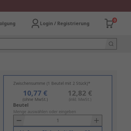
0
olgung
Login / Registrierung
Zwischensumme (1 Beutel mit 2 Stück)*
10,77 €
12,82 €
(ohne MwSt.)
(inkl. MwSt.)
Add
Beutel
to
Menge auswählen oder eingeben
Basket