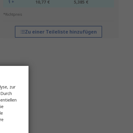
1 +
10,77 €
5,385 €
*Richtpreis
Zu einer Teileliste hinzufügen
yse, zur
 Durch
entiellen
ie
le
re