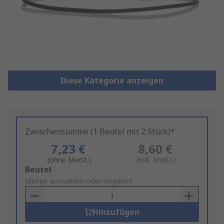
Diese Kategorie anzeigen
Zwischensumme (1 Beutel mit 2 Stück)*
7,23 €
8,60 €
(ohne MwSt.)
(inkl. MwSt.)
Add
Beutel
to
Menge auswählen oder eingeben
Basket
Hinzufügen