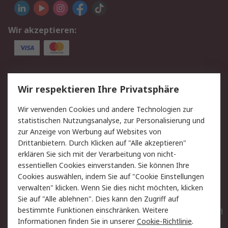
Wir akzeptieren:
Service
Wir respektieren Ihre Privatsphäre
Value Added Services
Lieferlösungen
Wir verwenden Cookies und andere Technologien zur
Rücksendungen
Kontakt
statistischen Nutzungsanalyse, zur Personalisierung und
Hilfe
Privatkunden
zur Anzeige von Werbung auf Websites von
Drittanbietern. Durch Klicken auf "Alle akzeptieren"
Rechtliches
erklären Sie sich mit der Verarbeitung von nicht-
essentiellen Cookies einverstanden. Sie können Ihre
AGB
Datenschutz
Cookies auswählen, indem Sie auf "Cookie Einstellungen
Cookie-Richtlinie
Zahlungsbedingungen
verwalten" klicken. Wenn Sie dies nicht möchten, klicken
Copyright/Impressum
Entsorgung
Sie auf "Alle ablehnen". Dies kann den Zugriff auf
Elektrogeräte/Batterien
bestimmte Funktionen einschränken. Weitere
Informationen finden Sie in unserer
Cookie-Richtlinie
.