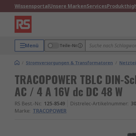
Wissensportal
Unsere Marken
Services
Produkthigh
Menü
Teile-Nr.
/
Stromversorgungen & Transformatoren
/
Netztei
TRACOPOWER TBLC DIN-Schi
AC / 4 A 16V dc DC 48 W
RS Best.-Nr.
:
125-8549
Distrelec-Artikelnummer
:
30
Marke
:
TRACOPOWER