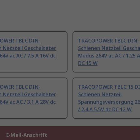
OWER TBLC DIN-
TRACOPOWER TBLC DIN-
 Netzteil Geschalteter
Schienen Netzteil Gescha
4V ac AC / 7.5 A 16V dc
Modus 264V ac AC / 1.25 A
DC 15 W
OWER TBLC DIN-
TRACOPOWER TBLC 15 D
 Netzteil Geschalteter
Schienen Netzteil
4V ac AC / 3.1 A 28V dc
Spannungsversorgung 26
/ 2.4 A 5.5V dc DC 12 W
E-Mail-Anschrift