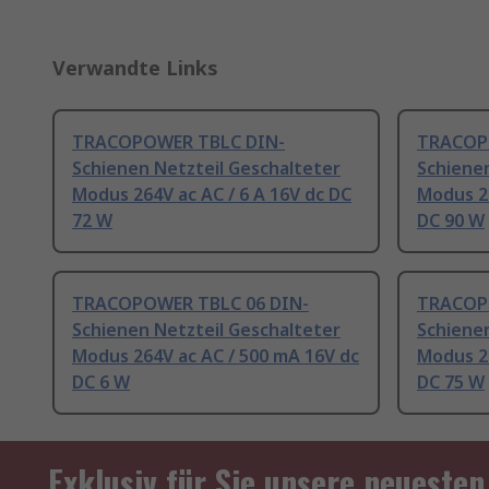
Verwandte Links
TRACOPOWER TBLC DIN-
TRACOP
Schienen Netzteil Geschalteter
Schienen
Modus 264V ac AC / 6 A 16V dc DC
Modus 26
72 W
DC 90 W
TRACOPOWER TBLC 06 DIN-
TRACOP
Schienen Netzteil Geschalteter
Schienen
Modus 264V ac AC / 500 mA 16V dc
Modus 26
DC 6 W
DC 75 W
Exklusiv für Sie unsere neuesten