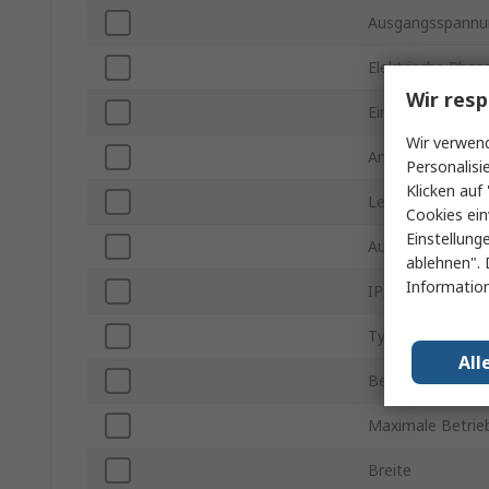
Ausgangsspannu
Elektrische Phas
Wir resp
Eingangsspannu
Wir verwend
Anzahl der Ausg
Personalisi
Klicken auf 
Leistung
Cookies ein
Einstellung
Ausgangsstrom
ablehnen". 
Information
IP-Schutzart
Typ der Ausgan
All
Betriebstempera
Maximale Betrie
Breite