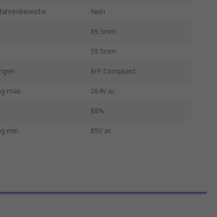
fahrenbereiche
Nein
89.5mm
59.5mm
ngen
ErP Compliant
ng max.
264V ac
88%
g min.
85V ac