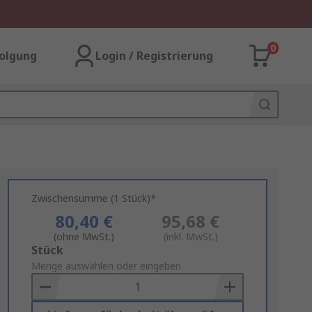
0
olgung
Login / Registrierung
Zwischensumme (1 Stück)*
80,40 €
95,68 €
(ohne MwSt.)
(inkl. MwSt.)
Add
Stück
to
Menge auswählen oder eingeben
Basket