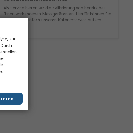
Als Service bieten wir die Kalibrierung von bereits bei
Ihnen vorhandenen Messgeräten an. Hierfür können Sie
schnell und einfach unseren Kalibrierservice nutzen.
Mehr Infos
yse, zur
 Durch
entiellen
ie
le
re
tieren