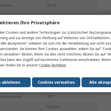
ng max.
16V dc
en
1
ektieren Ihre Privatsphäre
ng Typ
AC
en Cookies und andere Technologien zur statistischen Nutzungsanal
änge
1
erung und zur Anzeige von Werbung auf Websites von Drittanbietern.
"Alle akzeptieren" erklären Sie sich mit der Verarbeitung von nicht-ess
48W
verstanden. Sie können Ihre Cookies auswählen, indem Sie auf "Cook
en verwalten" klicken. Wenn Sie dies nicht möchten, klicken Sie auf "Al
4A
Dies kann den Zugriff auf bestimmte Funktionen einschränken. Weite
en finden Sie in unserer
Cookie-Richtlinie
.
IP20
gsspannung
DC
e ablehnen
Cookies verwalten
Alle akzep
tur min.
-25°C
bstemperatur
70°C
59.5mm