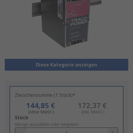
Diese Kategorie anzeigen
Zwischensumme (1 Stück)*
144,85 €
172,37 €
(ohne MwSt.)
(inkl. MwSt.)
Add
Stück
to
Menge auswählen oder eingeben
Basket