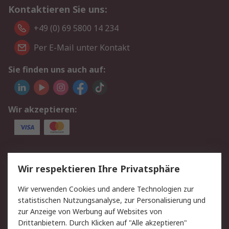
Kontaktieren Sie uns:
+49 (0) 69 5800 14 234
Per E-Mail unter Kontakt
Sie finden uns auch auf:
Wir akzeptieren:
Service
Wir respektieren Ihre Privatsphäre
Value Added Services
Lieferlösungen
Wir verwenden Cookies und andere Technologien zur
Rücksendungen
Kontakt
statistischen Nutzungsanalyse, zur Personalisierung und
Hilfe
Privatkunden
zur Anzeige von Werbung auf Websites von
Drittanbietern. Durch Klicken auf "Alle akzeptieren"