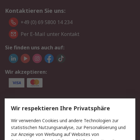
Kontaktieren Sie uns:
+49 (0) 69 5800 14 234
Per E-Mail unter Kontakt
Sie finden uns auch auf:
Wir akzeptieren:
Service
Wir respektieren Ihre Privatsphäre
Value Added Services
Lieferlösungen
Wir verwenden Cookies und andere Technologien zur
Rücksendungen
Kontakt
statistischen Nutzungsanalyse, zur Personalisierung und
Hilfe
Privatkunden
zur Anzeige von Werbung auf Websites von