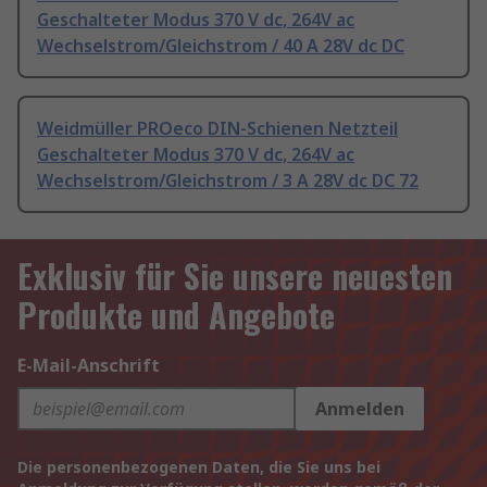
Geschalteter Modus 370 V dc, 264V ac
Wechselstrom/Gleichstrom / 40 A 28V dc DC
Weidmüller PROeco DIN-Schienen Netzteil
Geschalteter Modus 370 V dc, 264V ac
Wechselstrom/Gleichstrom / 3 A 28V dc DC 72
Exklusiv für Sie unsere neuesten
Produkte und Angebote
E-Mail-Anschrift
Anmelden
Die personenbezogenen Daten, die Sie uns bei