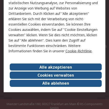
statistischen Nutzungsanalyse, zur Personalisierung und
Hilfe
Privatkunden
zur Anzeige von Werbung auf Websites von
Drittanbietern. Durch Klicken auf "Alle akzeptieren"
Rechtliches
erklären Sie sich mit der Verarbeitung von nicht-
essentiellen Cookies einverstanden. Sie können Ihre
AGB
Datenschutz
Cookies auswählen, indem Sie auf "Cookie Einstellungen
Cookie-Richtlinie
Zahlungsbedingungen
verwalten" klicken. Wenn Sie dies nicht möchten, klicken
Copyright/Impressum
Entsorgung
Sie auf "Alle ablehnen". Dies kann den Zugriff auf
Elektrogeräte/Batterien
bestimmte Funktionen einschränken. Weitere
Informationen finden Sie in unserer
Cookie-Richtlinie
.
Über RS
Alle akzeptieren
Unternehmen
RS weltweit
Karriere bei RS
Nachhaltigkeit
Cookies verwalten
Qualität/Umwelt/Zertifikate
Presse-Center
Alle ablehnen
Event-Center
Mainzer Landstraße 180, 60327 Frankfurt am Main
© RS Components
GmbH,