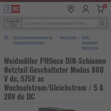
0
Teile-Nr.
/
Stromversorgungen &
/
Netzteile
/
DIN-
Transformatoren
Schienen
Netzteile
Weidmüller PROeco DIN-Schienen
Netzteil Geschalteter Modus 800
V dc, 575V ac
Wechselstrom/Gleichstrom / 5 A
28V dc DC