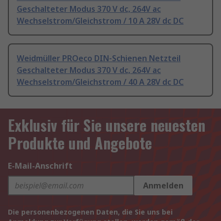
Geschalteter Modus 370 V dc, 264V ac
Wechselstrom/Gleichstrom / 10 A 28V dc DC
Weidmüller PROeco DIN-Schienen Netzteil
Geschalteter Modus 370 V dc, 264V ac
Wechselstrom/Gleichstrom / 40 A 28V dc DC
Exklusiv für Sie unsere neuesten
Produkte und Angebote
E-Mail-Anschrift
Anmelden
Die personenbezogenen Daten, die Sie uns bei