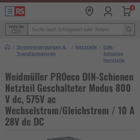
0
Teile-Nr.
/
Stromversorgungen &
/
Netzteile
/
DIN-
Transformatoren
Schienen
Netzteile
Weidmüller PROeco DIN-Schienen
Netzteil Geschalteter Modus 800
V dc, 575V ac
Wechselstrom/Gleichstrom / 10 A
28V dc DC