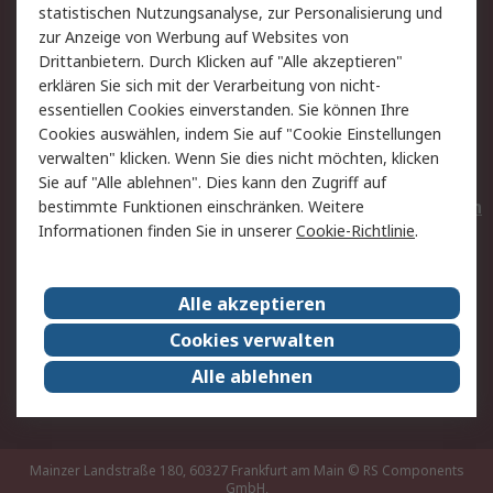
statistischen Nutzungsanalyse, zur Personalisierung und
Hilfe
Privatkunden
zur Anzeige von Werbung auf Websites von
Drittanbietern. Durch Klicken auf "Alle akzeptieren"
Rechtliches
erklären Sie sich mit der Verarbeitung von nicht-
essentiellen Cookies einverstanden. Sie können Ihre
AGB
Datenschutz
Cookies auswählen, indem Sie auf "Cookie Einstellungen
Cookie-Richtlinie
Zahlungsbedingungen
verwalten" klicken. Wenn Sie dies nicht möchten, klicken
Copyright/Impressum
Entsorgung
Sie auf "Alle ablehnen". Dies kann den Zugriff auf
Elektrogeräte/Batterien
bestimmte Funktionen einschränken. Weitere
Informationen finden Sie in unserer
Cookie-Richtlinie
.
Über RS
Alle akzeptieren
Unternehmen
RS weltweit
Karriere bei RS
Nachhaltigkeit
Cookies verwalten
Qualität/Umwelt/Zertifikate
Presse-Center
Alle ablehnen
Event-Center
Mainzer Landstraße 180, 60327 Frankfurt am Main
© RS Components
GmbH,